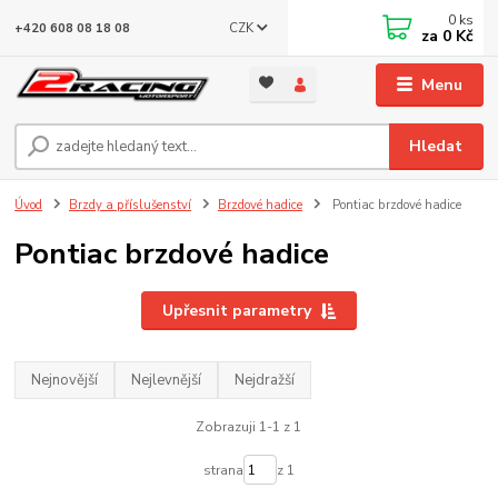
0
ks
CZK
+420 608 08 18 08
za
0 Kč
Menu
Hledat
Úvod
Brzdy a příslušenství
Brzdové hadice
Pontiac brzdové hadice
Pontiac brzdové hadice
Upřesnit parametry
Nejnovější
Nejlevnější
Nejdražší
Zobrazuji 1-1 z 1
strana
z 1