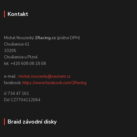
Kontakt
Michal Nouzecký
2Racing.cz
(plátce DPH)
Chválenice 41
33205
Chválenice u Plzně
tel: +420 608 08 18 08
e-mail:
michal.nouzecky@seznam.cz
facebook:
https://www.facebook.com/2Racing
ič 734 47 161
Dič CZ7704112064
Braid závodní disky