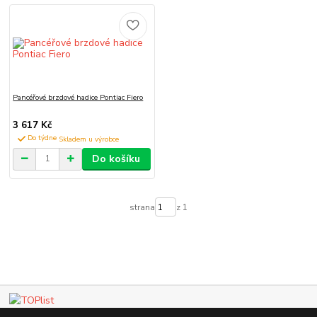
Pancéřové brzdové hadice Pontiac Fiero
3 617 Kč
Do týdne
Do košíku
strana
z 1