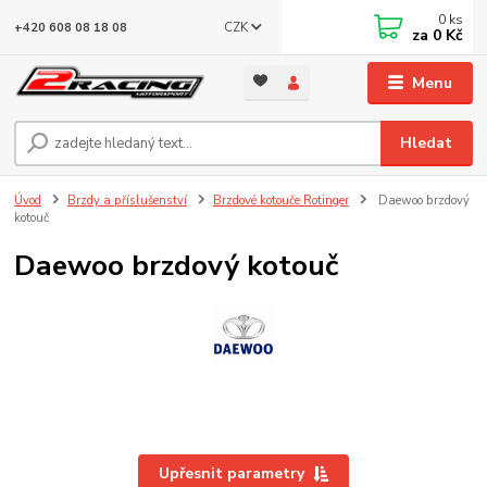
0
ks
CZK
+420 608 08 18 08
za
0 Kč
Menu
Hledat
Úvod
Brzdy a příslušenství
Brzdové kotouče Rotinger
Daewoo brzdový
kotouč
Daewoo brzdový kotouč
Upřesnit parametry