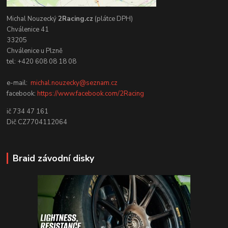
Michal Nouzecký
2Racing.cz
(plátce DPH)
Chválenice 41
33205
Chválenice u Plzně
tel: +420 608 08 18 08
e-mail:
michal.nouzecky@seznam.cz
facebook:
https://www.facebook.com/2Racing
ič 734 47 161
Dič CZ7704112064
Braid závodní disky