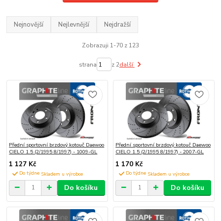
Nejnovější
Nejlevnější
Nejdražší
Zobrazuji 1-70 z 123
strana
z 2
další
Přední sportovní brzdový kotouč Daewoo
Přední sportovní brzdový kotouč Daewoo
CIELO 1.5 (2/1995 8/1997) - 1009-GL
CIELO 1.5 (2/1995 8/1997) - 2007-GL
1 127 Kč
1 170 Kč
Do týdne
Do týdne
Do košíku
Do košíku