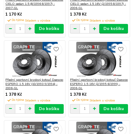
CIELO sedan 1.5 (8/1996 8/1997) -
CIELO sedan 1.5 16V (2/1995 8/1997) -
2007-GL
2006-GL
1 170 Kč
1 378 Kč
Do týdne
Do týdne
Do košíku
Do košíku
Přední sportovní brzdový kotouč Daewoo
Přední sportovní brzdový kotouč Daewoo
ESPERO 1.5 16V (10/1993 9/1994) -
ESPERO 1.5 16V (2/1995 6/1999) -
2006-GL
2006-GL
1 378 Kč
1 378 Kč
Do týdne
Do týdne
Do košíku
Do košíku