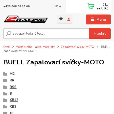
0
ks
CZK
+420 608 08 18 08
za
0 Kč
Menu
Hledat
Úvod
Motor tuning - auto, moto, atv
Zapalovací svíčky-MOTO
BUELL
Zapalovací svíčky-MOTO
BUELL Zapalovací svíčky-MOTO
M2
RR
RSS
S
XB12
XB9
X1