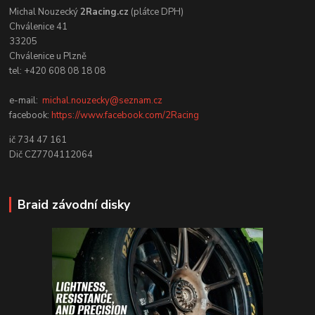
Michal Nouzecký
2Racing.cz
(plátce DPH)
Chválenice 41
33205
Chválenice u Plzně
tel: +420 608 08 18 08
e-mail:
michal.nouzecky@seznam.cz
facebook:
https://www.facebook.com/2Racing
ič 734 47 161
Dič CZ7704112064
Braid závodní disky