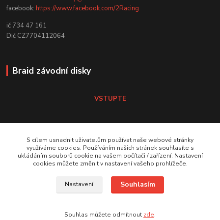
facebook:
https://www.facebook.com/2Racing
ič 734 47 161
Dič CZ7704112064
Braid závodní disky
VSTUPTE
Koni tlumiče
S cílem usnadnit uživatelům používat naše webové stránky
využíváme cookies. Používáním našich stránek souhlasíte s
ukládáním souborů cookie na vašem počítači / zařízení. Nastavení
VSTUPTE Koni tlumiče
cookies můžete změnit v nastavení vašeho prohlížeče.
Souhlasím
Nastavení
by 2Racing.cz 2012-2026
Souhlas můžete odmítnout
zde
.