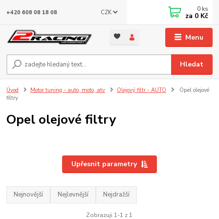
0
ks
CZK
+420 608 08 18 08
za
0 Kč
Menu
Hledat
Úvod
Motor tuning - auto, moto, atv
Olejový filtr - AUTO
Opel olejové
filtry
Opel olejové filtry
Upřesnit parametry
Nejnovější
Nejlevnější
Nejdražší
Zobrazuji 1-1 z 1