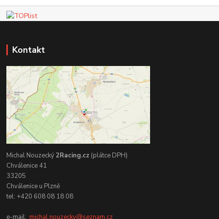
Kontakt
Michal Nouzecký
2Racing.cz
(plátce DPH)
Chválenice 41
33205
Chválenice u Plzně
tel: +420 608 08 18 08
e-mail:
michal.nouzecky@seznam.cz