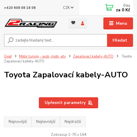
0
ks
CZK
+420 608 08 18 08
za
0 Kč
Menu
Hledat
Úvod
Motor tuning - auto, moto, atv
Zapalovací kabely-AUTO
Toyota
Zapalovací kabely-AUTO
Toyota Zapalovací kabely-AUTO
Upřesnit parametry
Nejnovější
Nejlevnější
Nejdražší
Zobrazuji 1-70 z 164