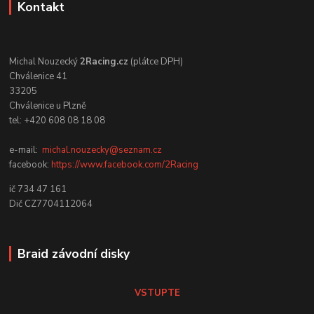
Kontakt
Michal Nouzecký
2Racing.cz
(plátce DPH)
Chválenice 41
33205
Chválenice u Plzně
tel: +420 608 08 18 08
e-mail:
michal.nouzecky@seznam.cz
facebook:
https://www.facebook.com/2Racing
ič 734 47 161
Dič CZ7704112064
Braid závodní disky
VSTUPTE