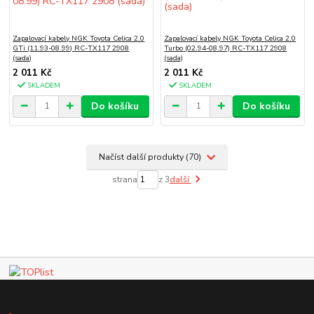
Zapalovací kabely NGK Toyota Celica 2.0
Zapalovací kabely NGK Toyota Celica 2.0
GTi (11.93-08.99) RC-TX117 2908
Turbo (02.94-08.97) RC-TX117 2908
(sada)
(sada)
2 011 Kč
2 011 Kč
SKLADEM
SKLADEM
Do košíku
Do košíku
Načíst další produkty (70)
strana
z 3
další