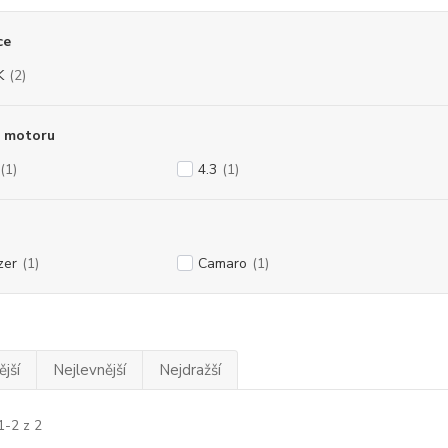
ce
K
(2)
 motoru
(1)
4.3
(1)
zer
(1)
Camaro
(1)
jší
Nejlevnější
Nejdražší
1-2 z 2