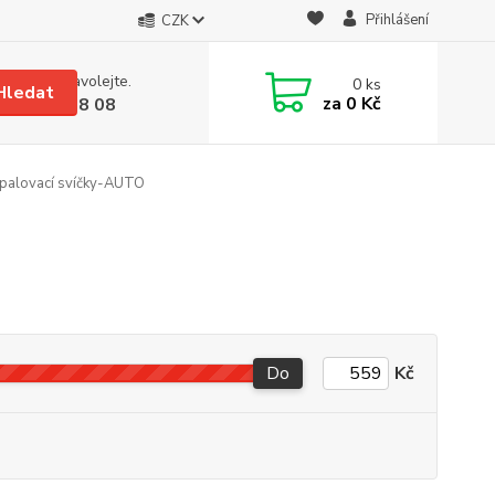
Přihlášení
CZK
 si rady? Zavolejte.
0
ks
Hledat
za
0 Kč
 608 08 18 08
palovací svíčky-AUTO
Do
Kč