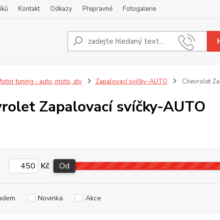
íků
Kontakt
Odkazy
Přepravné
Fotogalerie
Nevíte
+420
otor tuning - auto, moto, atv
Zapalovací svíčky-AUTO
Chevrolet Za
rolet Zapalovací svíčky-AUTO
Kč
Od
adem
Novinka
Akce