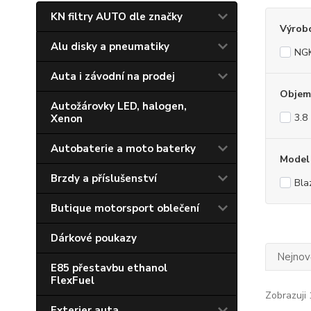
KN filtry AUTO dle značky
Výrob
Alu disky a pneumatiky
NG
Auta i závodní na prodej
Objem
Autožárovky LED, halogen,
3.8
Xenon
Autobaterie a moto baterky
Model
Brzdy a příslušenství
Bla
Butique motorsport oblečení
Dárkové poukazy
Nejnově
E85 přestavbu ethanol
FlexFuel
Zobrazuji 
Exterier auta