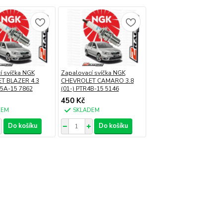
í svíčka NGK
Zapalovací svíčka NGK
T BLAZER 4.3
CHEVROLET CAMARO 3.8
R5A-15 7862
(01-) PTR4B-15 5146
450 Kč
DEM
SKLADEM
Do košíku
Do košíku