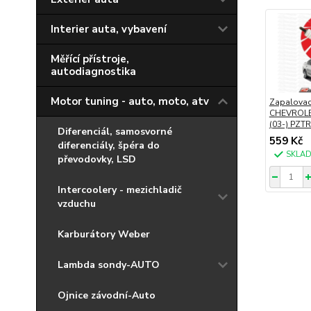
Interier auta, vybavení
Měřící přístroje,
autodiagnostika
Motor tuning - auto, moto, atv
Zapalovac
CHEVROLE
(03-) PZT
Diferenciál, samosvorné
559 Kč
diferenciály, špéra do
SKLA
převodovky, LSD
Intercoolery - mezichladič
vzduchu
Karburátory Weber
Lambda sondy-AUTO
Ojnice závodní-Auto