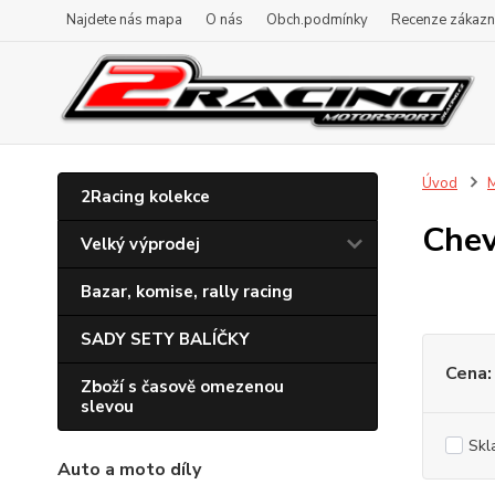
Najdete nás mapa
O nás
Obch.podmínky
Recenze zákazn
Úvod
M
2Racing kolekce
Chev
Velký výprodej
Bazar, komise, rally racing
SADY SETY BALÍČKY
Cena:
Zboží s časově omezenou
slevou
Skl
Auto a moto díly