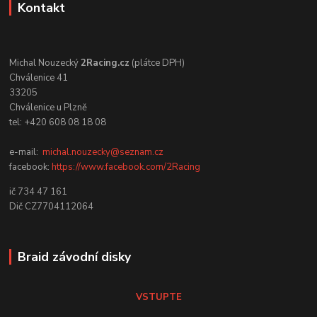
Kontakt
Michal Nouzecký
2Racing.cz
(plátce DPH)
Chválenice 41
33205
Chválenice u Plzně
tel: +420 608 08 18 08
e-mail:
michal.nouzecky@seznam.cz
facebook:
https://www.facebook.com/2Racing
ič 734 47 161
Dič CZ7704112064
Braid závodní disky
VSTUPTE