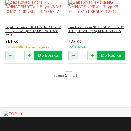
Zapalovací svíčka NGK DAIHATSU YRV
Zapalovací svíčka NGK DAIHATSU YRV
1.3 typ K3-VE (01/01-) BKUR6ETB-10
1.3 typ K3-VET (02-) BKR6EP-8 2215
5742
214 Kč
477 Kč
Do týdne
SKLADEM
Do košíku
Do košíku
strana
z 1