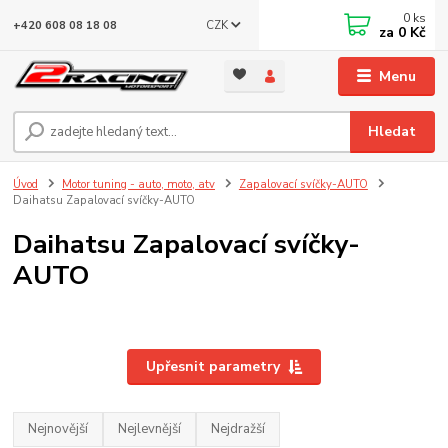
0
ks
CZK
+420 608 08 18 08
za
0 Kč
Menu
Hledat
Úvod
Motor tuning - auto, moto, atv
Zapalovací svíčky-AUTO
Daihatsu Zapalovací svíčky-AUTO
Daihatsu Zapalovací svíčky-
AUTO
Upřesnit parametry
Nejnovější
Nejlevnější
Nejdražší