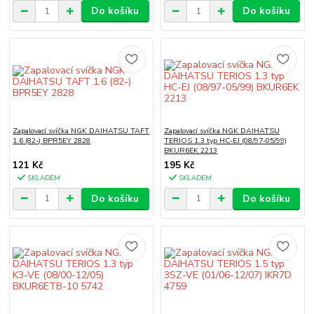
Do košíku
Do košíku
Zapalovací svíčka NGK DAIHATSU TAFT
Zapalovací svíčka NGK DAIHATSU
1.6 (82-) BPR5EY 2828
TERIOS 1.3 typ HC-EJ (08/97-05/99)
BKUR6EK 2213
121 Kč
195 Kč
SKLADEM
SKLADEM
Do košíku
Do košíku