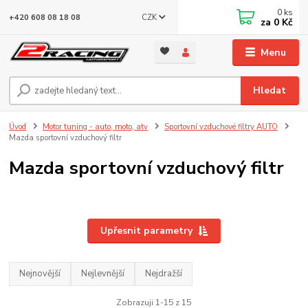
0
ks
CZK
+420 608 08 18 08
za
0 Kč
Menu
Hledat
Úvod
Motor tuning - auto, moto, atv
Sportovní vzduchové filtry AUTO
Mazda sportovní vzduchový filtr
Mazda sportovní vzduchový filtr
Upřesnit parametry
Nejnovější
Nejlevnější
Nejdražší
Zobrazuji 1-15 z 15