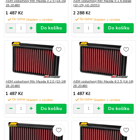
AEM vzduchový filtr Mazda 3 2.5 (14-16)
AEM vzduchový filtr Mazda 5 1.6 diesel
28-20480
(10-15) AE-20993
1 487 Kč
2 288 Kč
Do týdne
Do týdne
Do košíku
Do košíku
AEM vzduchový filtr Mazda 6 2.0 (13-16)
AEM vzduchový filtr Mazda 6 2.5 (14-16)
28-20480
28-20480
1 487 Kč
1 487 Kč
Do týdne
Do týdne
Do košíku
Do košíku