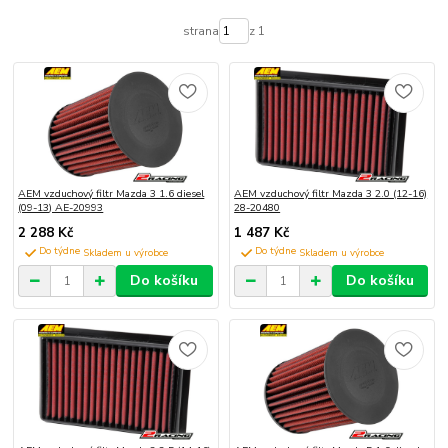
strana
z 1
AEM vzduchový filtr Mazda 3 1.6 diesel
AEM vzduchový filtr Mazda 3 2.0 (12-16)
(09-13) AE-20993
28-20480
2 288 Kč
1 487 Kč
Do týdne
Do týdne
Do košíku
Do košíku