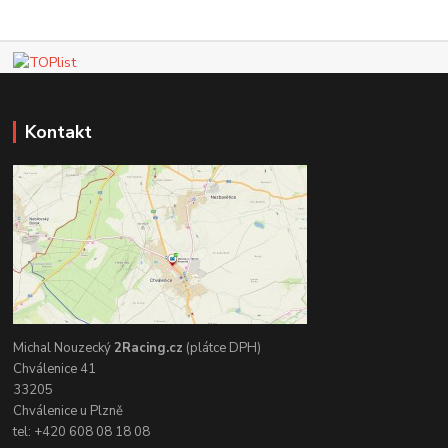
Kontakt
Michal Nouzecký
2Racing.cz
(plátce DPH)
Chválenice 41
33205
Chválenice u Plzně
tel: +420 608 08 18 08