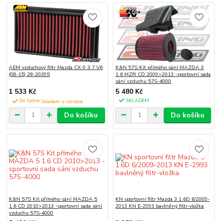
AEM vzduchový filtr Mazda CX-9 3.7 V6
K&N 57S Kit přímého sání MAZDA 3
(08-15) 28-20395
1.6 MZR CD 2009>2013 -sportovní sada
sání vzduchu 57S-4000
1 533 Kč
5 480 Kč
Do týdne
SKLADEM
Do košíku
Do košíku
K&N 57S Kit přímého sání MAZDA 5
KN sportovní filtr Mazda 3 1.6D 6/2009-
1.6 CD 2010>2013 -sportovní sada sání
2013 KN E-2993 bavlněný filtr-vložka
vzduchu 57S-4000