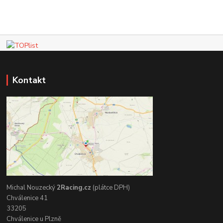
Kontakt
Michal Nouzecký
2Racing.cz
(plátce DPH)
Chválenice 41
33205
Chválenice u Plzně