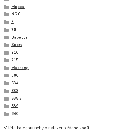
Moped
NGK
5
20
Babetta
Sport
210
215
Mustang
500
634
638
638.5
639
640
V této kategorii nebylo nalezeno žádné zboží.