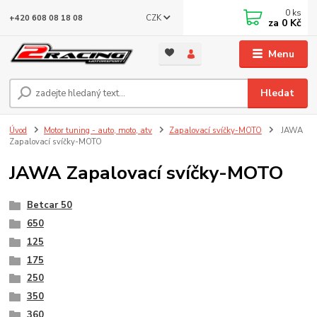
0
ks
CZK
+420 608 08 18 08
za
0 Kč
Menu
Hledat
Úvod
Motor tuning - auto, moto, atv
Zapalovací svíčky-MOTO
JAWA
Zapalovací svíčky-MOTO
JAWA Zapalovací svíčky-MOTO
Betcar 50
650
125
175
250
350
360