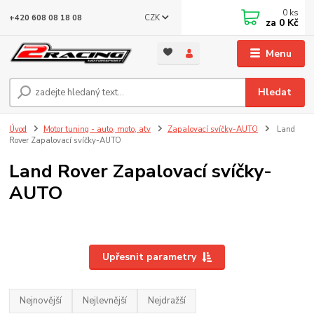
0
ks
CZK
+420 608 08 18 08
za
0 Kč
Menu
Hledat
Úvod
Motor tuning - auto, moto, atv
Zapalovací svíčky-AUTO
Land
Rover Zapalovací svíčky-AUTO
Land Rover Zapalovací svíčky-
AUTO
Upřesnit parametry
Nejnovější
Nejlevnější
Nejdražší