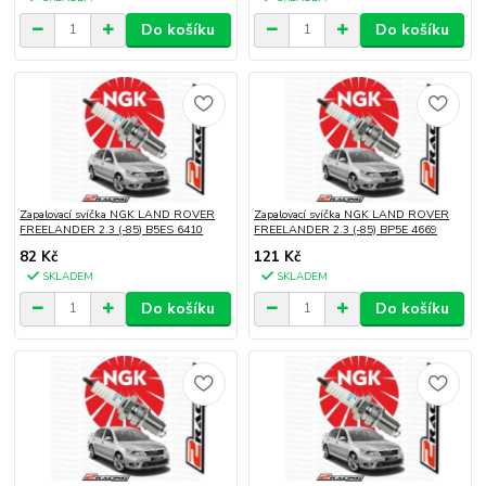
Do košíku
Do košíku
Zapalovací svíčka NGK LAND ROVER
Zapalovací svíčka NGK LAND ROVER
FREELANDER 2.3 (-85) B5ES 6410
FREELANDER 2.3 (-85) BP5E 4669
82 Kč
121 Kč
SKLADEM
SKLADEM
Do košíku
Do košíku