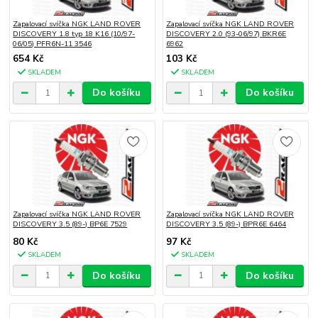
Zapalovací svíčka NGK LAND ROVER
Zapalovací svíčka NGK LAND ROVER
DISCOVERY 1.8 typ 18 K16 (10/97-
DISCOVERY 2.0 (93-06/97) BKR6E
06/05) PFR6N-11 3546
6962
654 Kč
103 Kč
SKLADEM
SKLADEM
Do košíku
Do košíku
Zapalovací svíčka NGK LAND ROVER
Zapalovací svíčka NGK LAND ROVER
DISCOVERY 3.5 (89-) BP6E 7529
DISCOVERY 3.5 (89-) BPR6E 6464
80 Kč
97 Kč
SKLADEM
SKLADEM
Do košíku
Do košíku