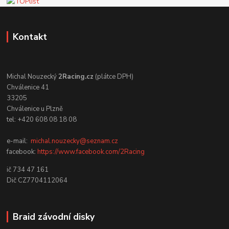
Kontakt
Michal Nouzecký
2Racing.cz
(plátce DPH)
Chválenice 41
33205
Chválenice u Plzně
tel: +420 608 08 18 08
e-mail:
michal.nouzecky@seznam.cz
facebook:
https://www.facebook.com/2Racing
ič 734 47 161
Dič CZ7704112064
Braid závodní disky