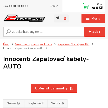
0
ks
CZK
+420 608 08 18 08
za
0 Kč
Menu
Hledat
Úvod
Motor tuning - auto, moto, atv
Zapalovací kabely-AUTO
Innocenti Zapalovací kabely-AUTO
Innocenti Zapalovací kabely-
AUTO
Upřesnit parametry
Nejnovější
Nejlevnější
Nejdražší