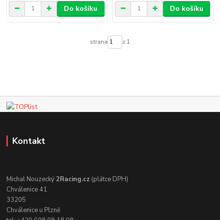
Do košíku
Do košíku
strana
z 1
Kontakt
Michal Nouzecký
2Racing.cz
(plátce DPH)
Chválenice 41
33205
Chválenice u Plzně