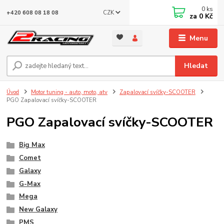
0
ks
CZK
+420 608 08 18 08
za
0 Kč
Menu
Hledat
Úvod
Motor tuning - auto, moto, atv
Zapalovací svíčky-SCOOTER
PGO Zapalovací svíčky-SCOOTER
PGO Zapalovací svíčky-SCOOTER
Big Max
Comet
Galaxy
G-Max
Mega
New Galaxy
PMS