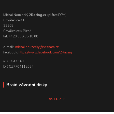
Michal Nouzecký
2Racing.cz
(plátce DPH)
Chválenice 41
33205
Chválenice u Plzně
tel: +420 608 08 18 08
e-mail:
michal.nouzecky@seznam.cz
facebook:
https://www.facebook.com/2Racing
ič 734 47 161
Dič CZ7704112064
Braid závodní disky
VSTUPTE