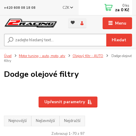
0
ks
CZK
+420 608 08 18 08
za
0 Kč
Menu
Hledat
Úvod
Motor tuning - auto, moto, atv
Olejový filtr - AUTO
Dodge olejové
filtry
Dodge olejové filtry
Upřesnit parametry
Nejnovější
Nejlevnější
Nejdražší
Zobrazuji 1-70 z 97