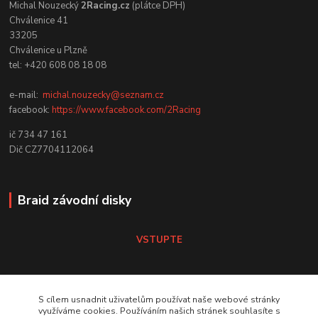
Michal Nouzecký
2Racing.cz
(plátce DPH)
Chválenice 41
33205
Chválenice u Plzně
tel: +420 608 08 18 08
e-mail:
michal.nouzecky@seznam.cz
facebook:
https://www.facebook.com/2Racing
ič 734 47 161
Dič CZ7704112064
Braid závodní disky
VSTUPTE
Koni tlumiče
S cílem usnadnit uživatelům používat naše webové stránky
využíváme cookies. Používáním našich stránek souhlasíte s