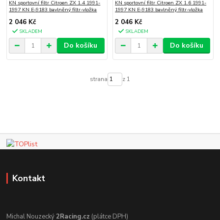
KN sportovní filtr Citroen ZX 1.4 1991-
KN sportovní filtr Citroen ZX 1.6 1991-
1997 KN E-9183 bavlněný filtr-vložka
1997 KN E-9183 bavlněný filtr-vložka
2 046 Kč
2 046 Kč
SKLADEM
SKLADEM
Do košíku
Do košíku
strana
z 1
Kontakt
Michal Nouzecký
2Racing.cz
(plátce DPH)