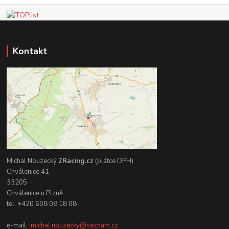
Kontakt
Michal Nouzecký
2Racing.cz
(plátce DPH)
Chválenice 41
33205
Chválenice u Plzně
tel: +420 608 08 18 08
e-mail:
michal.nouzecky@seznam.cz