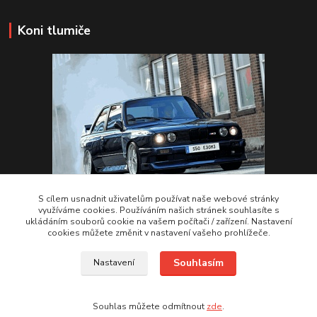
Koni tlumiče
S cílem usnadnit uživatelům používat naše webové stránky
využíváme cookies. Používáním našich stránek souhlasíte s
ukládáním souborů cookie na vašem počítači / zařízení. Nastavení
VSTUPTE Koni tlumiče
cookies můžete změnit v nastavení vašeho prohlížeče.
Souhlasím
Nastavení
by 2Racing.cz 2012-2026
Souhlas můžete odmítnout
zde
.