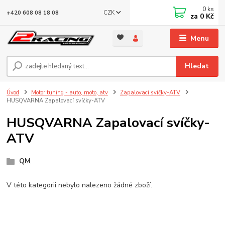
0
ks
CZK
+420 608 08 18 08
za
0 Kč
Menu
Hledat
Úvod
Motor tuning - auto, moto, atv
Zapalovací svíčky-ATV
HUSQVARNA Zapalovací svíčky-ATV
HUSQVARNA Zapalovací svíčky-
ATV
QM
V této kategorii nebylo nalezeno žádné zboží.