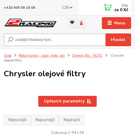
0
ks
CZK
+420 608 08 18 08
za
0 Kč
Menu
Hledat
Úvod
Motor tuning - auto, moto, atv
Olejový filtr - AUTO
Chrysler
olejové filtry
Chrysler olejové filtry
Upřesnit parametry
Nejnovější
Nejlevnější
Nejdražší
Zobrazuji 1-54 z 54