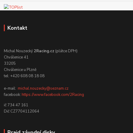
Kontakt
Michal Nouzecký
2Racing.cz
(plátce DPH)
Chválenice 41
33205
Chválenice u Plzně
tel: +420 608 08 18 08
e-mail:
michal.nouzecky@seznam.cz
facebook:
https://www.facebook.com/2Racing
ič 734 47 161
Dič CZ7704112064
Braid závodní disky