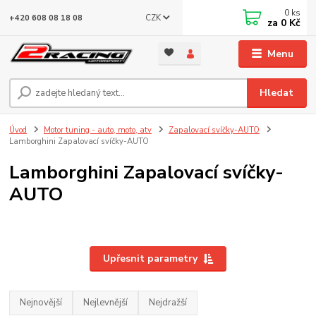
0
ks
CZK
+420 608 08 18 08
za
0 Kč
Menu
Hledat
Úvod
Motor tuning - auto, moto, atv
Zapalovací svíčky-AUTO
Lamborghini Zapalovací svíčky-AUTO
Lamborghini Zapalovací svíčky-
AUTO
Upřesnit parametry
Nejnovější
Nejlevnější
Nejdražší