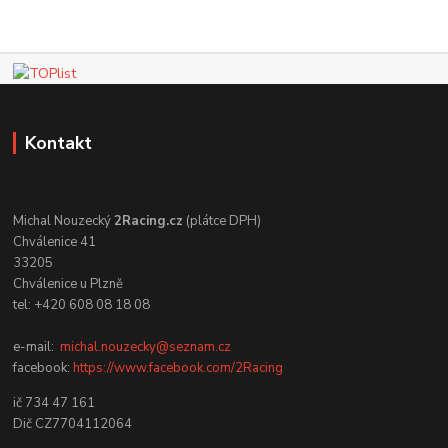
Kontakt
Michal Nouzecký
2Racing.cz
(plátce DPH)
Chválenice 41
33205
Chválenice u Plzně
tel: +420 608 08 18 08
e-mail:
michal.nouzecky@seznam.cz
facebook:
https://www.facebook.com/2Racing
ič 734 47 161
Dič CZ7704112064