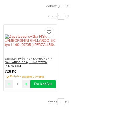
Zobrazuji 1-1 z 1
strana
z 1
Zapalovací svíčka NGK LAMBORGHINI
GALLARDO 5.0 typ L140 (07/05-)
PFR7G 4364
728 Kč
Do týdne
Do košíku
strana
z 1