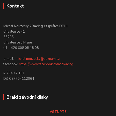
Kontakt
Michal Nouzecký
2Racing.cz
(plátce DPH)
Chválenice 41
33205
Chválenice u Plzně
tel: +420 608 08 18 08
e-mail:
michal.nouzecky@seznam.cz
facebook:
https://www.facebook.com/2Racing
ič 734 47 161
Dič CZ7704112064
Braid závodní disky
VSTUPTE