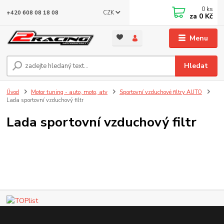
0
ks
CZK
+420 608 08 18 08
za
0 Kč
Menu
Hledat
Úvod
Motor tuning - auto, moto, atv
Sportovní vzduchové filtry AUTO
Lada sportovní vzduchový filtr
Lada sportovní vzduchový filtr