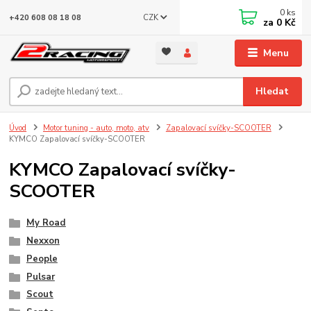
0
ks
CZK
+420 608 08 18 08
za
0 Kč
Menu
Hledat
Úvod
Motor tuning - auto, moto, atv
Zapalovací svíčky-SCOOTER
KYMCO Zapalovací svíčky-SCOOTER
KYMCO Zapalovací svíčky-
SCOOTER
My Road
Nexxon
People
Pulsar
Scout