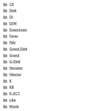
CX
Dink
DJ
DJW
Downtown
Fever
Filly
Grand Dink
Grand
G-Dink
Heroism
Hipster
K
KB
K-XCT
Like
Movie