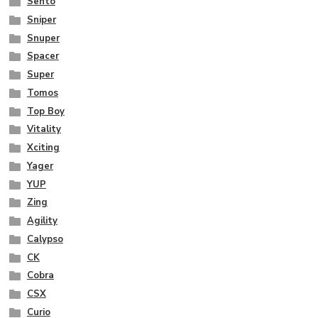
Sento
Sniper
Snuper
Spacer
Super
Tomos
Top Boy
Vitality
Xciting
Yager
YUP
Zing
Agility
Calypso
CK
Cobra
CSX
Curio