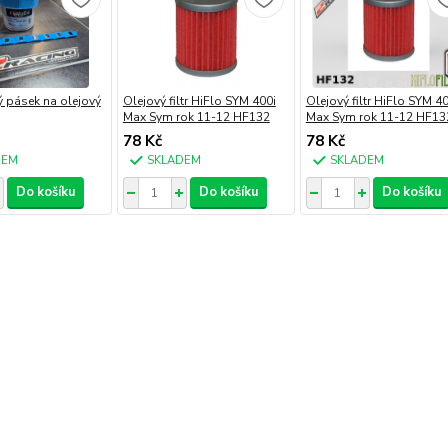
 pásek na olejový
Olejový filtr HiFlo SYM 400i
Olejový filtr HiFlo SYM 40
Max Sym rok 11-12 HF132
Max Sym rok 11-12 HF13
78 Kč
78 Kč
DEM
SKLADEM
SKLADEM
Do košíku
Do košíku
Do košíku