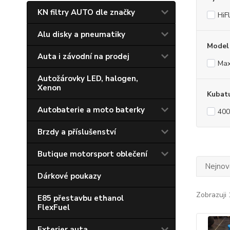
KN filtry AUTO dle značky
HiF
Alu disky a pneumatiky
Model
Auta i závodní na prodej
Ma
Autožárovky LED, halogen,
Xenon
Kubat
Autobaterie a moto baterky
400
Brzdy a příslušenství
Butique motorsport oblečení
Nejnově
Dárkové poukazy
Zobrazuji 
E85 přestavbu ethanol
FlexFuel
Exterier auta