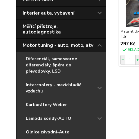
Interier auta, vybavení
Měřící přístroje,
autodiagnostika
Magnetický
filtr
297 Kč
Motor tuning - auto, moto, atv
SKLA
Diferenciál, samosvorné
diferenciály, špéra do
převodovky, LSD
Intercoolery - mezichladič
vzduchu
Karburátory Weber
Lambda sondy-AUTO
Ojnice závodní-Auto