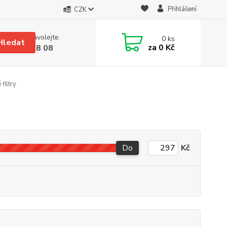
Přihlášení
CZK
 si rady? Zavolejte.
0
ks
Hledat
za
0 Kč
 608 08 18 08
filtry
Do
Kč