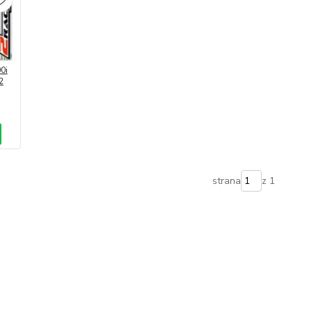
0i
2
strana
z 1