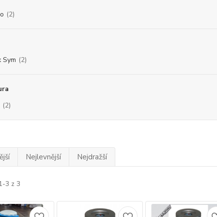
lo
(2)
x Sym
(2)
ura
(2)
jší
Nejlevnější
Nejdražší
1-3 z 3