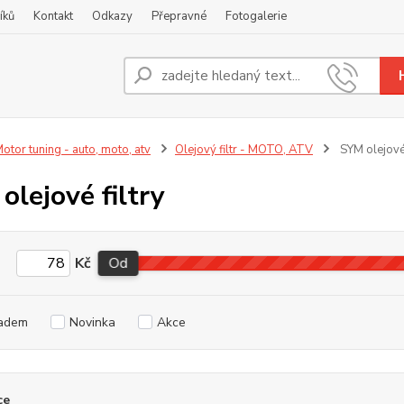
íků
Kontakt
Odkazy
Přepravné
Fotogalerie
Nevíte
+420
otor tuning - auto, moto, atv
Olejový filtr - MOTO, ATV
SYM olejové 
olejové filtry
Kč
Od
adem
Novinka
Akce
ce