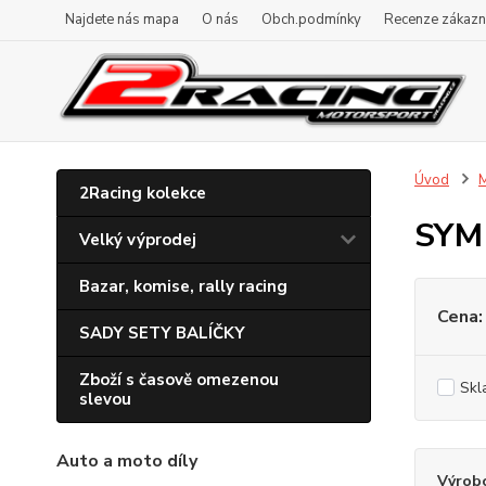
Najdete nás mapa
O nás
Obch.podmínky
Recenze zákazn
Úvod
M
2Racing kolekce
SYM 
Velký výprodej
Bazar, komise, rally racing
Cena:
SADY SETY BALÍČKY
Zboží s časově omezenou
Skl
slevou
Auto a moto díly
Výrob