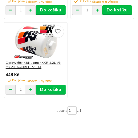
Do týdne
Do týdne
Do košíku
Do košíku
Olejový filtr K&N Jaguar XKR 4.2L V8
rok 2006-2009 HP-1014
448 Kč
Do týdne
Do košíku
strana
z 1