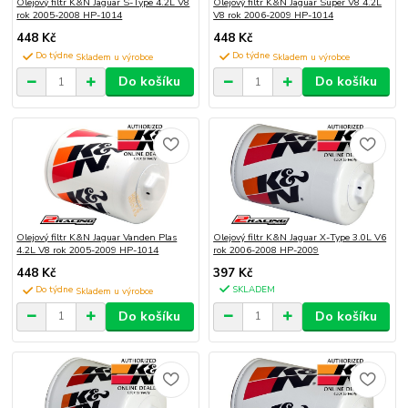
Olejový filtr K&N Jaguar S-Type 4.2L V8
Olejový filtr K&N Jaguar Super V8 4.2L
rok 2005-2008 HP-1014
V8 rok 2006-2009 HP-1014
448 Kč
448 Kč
Do týdne
Do týdne
Do košíku
Do košíku
Olejový filtr K&N Jaguar Vanden Plas
Olejový filtr K&N Jaguar X-Type 3.0L V6
4.2L V8 rok 2005-2009 HP-1014
rok 2006-2008 HP-2009
448 Kč
397 Kč
Do týdne
SKLADEM
Do košíku
Do košíku