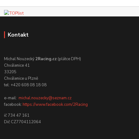
Kontakt
Michal Nouzecký
2Racing.cz
(plátce DPH)
Chválenice 41
33205
Chválenice u Plzně
tel: +420 608 08 18 08
e-mail:
michal.nouzecky@seznam.cz
facebook:
https://www.facebook.com/2Racing
ič 734 47 161
Dič CZ7704112064