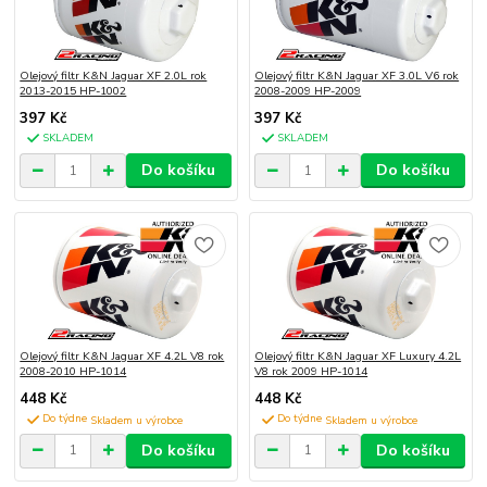
Olejový filtr K&N Jaguar XF 2.0L rok
Olejový filtr K&N Jaguar XF 3.0L V6 rok
2013-2015 HP-1002
2008-2009 HP-2009
397 Kč
397 Kč
SKLADEM
SKLADEM
Do košíku
Do košíku
Olejový filtr K&N Jaguar XF 4.2L V8 rok
Olejový filtr K&N Jaguar XF Luxury 4.2L
2008-2010 HP-1014
V8 rok 2009 HP-1014
448 Kč
448 Kč
Do týdne
Do týdne
Do košíku
Do košíku