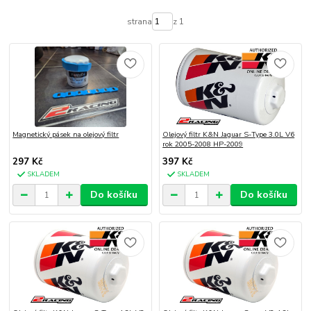
strana
z 1
Magnetický pásek na olejový filtr
Olejový filtr K&N Jaguar S-Type 3.0L V6
rok 2005-2008 HP-2009
297 Kč
397 Kč
SKLADEM
SKLADEM
Do košíku
Do košíku