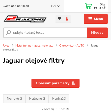
0
ks
CZK
+420 608 08 18 08
za
0 Kč
Menu
Hledat
Úvod
Motor tuning - auto, moto, atv
Olejový filtr - AUTO
Jaguar
olejové filtry
Jaguar olejové filtry
Upřesnit parametry
Nejnovější
Nejlevnější
Nejdražší
Zobrazuji 1-15 z 15