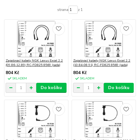
strana
z 1
Zapalovací kabely NGK Lexus Excel 2.2
Zapalovací kabely NGK Lexus Excel 2.2
(09.86-12.89) RC-FD825 8569 (sada)
(10.84-08.91) RC-FD825 8569 (sada)
804 Kč
804 Kč
SKLADEM
SKLADEM
Do košíku
Do košíku