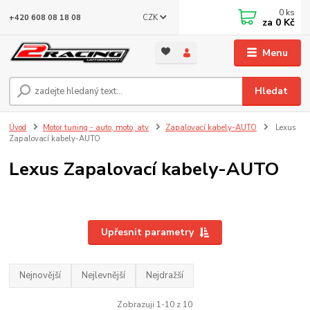
0
ks
CZK
+420 608 08 18 08
za
0 Kč
Menu
Hledat
Úvod
Motor tuning - auto, moto, atv
Zapalovací kabely-AUTO
Lexus
Zapalovací kabely-AUTO
Lexus Zapalovací kabely-AUTO
Upřesnit parametry
Nejnovější
Nejlevnější
Nejdražší
Zobrazuji 1-10 z 10