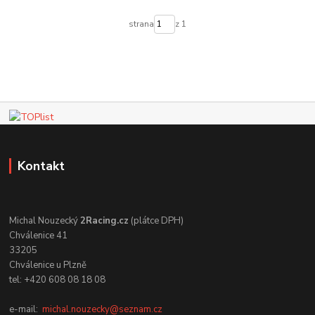
strana
z 1
Kontakt
Michal Nouzecký
2Racing.cz
(plátce DPH)
Chválenice 41
33205
Chválenice u Plzně
tel: +420 608 08 18 08
e-mail:
michal.nouzecky@seznam.cz