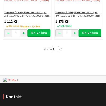
Zapalovací kabely NGK Jeep Wrangler
Zapalovací kabely NGK Jeep Wrangler
2.5 (10.96-09.02) RC-CR301 8283 (sada)
4.0 (12.91-09.06) RC-CR302 8284 (sada)
1 112 Kč
1 473 Kč
Do týdne
SKLADEM
Do košíku
Do košíku
strana
z 1
Kontakt