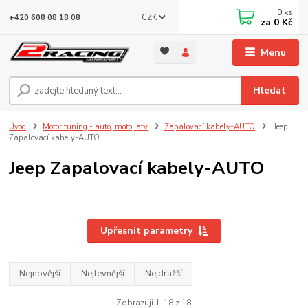
0
ks
CZK
+420 608 08 18 08
za
0 Kč
Menu
Hledat
Úvod
Motor tuning - auto, moto, atv
Zapalovací kabely-AUTO
Jeep
Zapalovací kabely-AUTO
Jeep Zapalovací kabely-AUTO
Upřesnit parametry
Nejnovější
Nejlevnější
Nejdražší
Zobrazuji 1-18 z 18