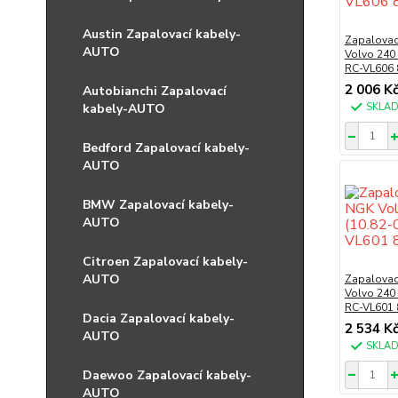
Austin Zapalovací kabely-
Zapalovac
AUTO
Volvo 240 
RC-VL606 
2 006 K
Autobianchi Zapalovací
kabely-AUTO
SKLA
Bedford Zapalovací kabely-
AUTO
BMW Zapalovací kabely-
AUTO
Citroen Zapalovací kabely-
AUTO
Zapalovac
Volvo 240 
RC-VL601 
Dacia Zapalovací kabely-
2 534 K
AUTO
SKLA
Daewoo Zapalovací kabely-
AUTO