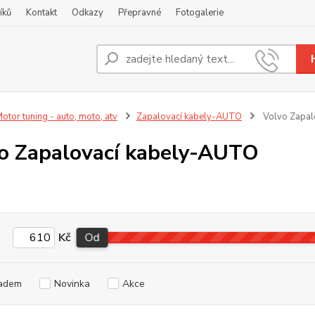
íků
Kontakt
Odkazy
Přepravné
Fotogalerie
Nevíte
+420
otor tuning - auto, moto, atv
Zapalovací kabely-AUTO
Volvo Zapal
o Zapalovací kabely-AUTO
Kč
Od
adem
Novinka
Akce