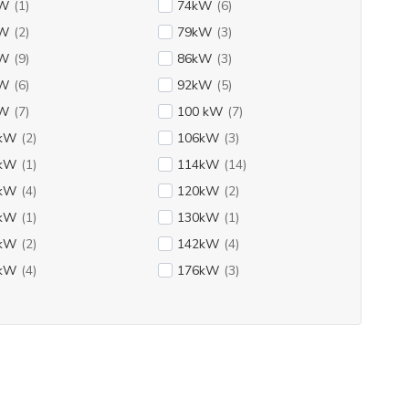
kW
(1)
74kW
(6)
kW
(2)
79kW
(3)
kW
(9)
86kW
(3)
kW
(6)
92kW
(5)
kW
(7)
100 kW
(7)
kW
(2)
106kW
(3)
kW
(1)
114kW
(14)
kW
(4)
120kW
(2)
kW
(1)
130kW
(1)
kW
(2)
142kW
(4)
kW
(4)
176kW
(3)