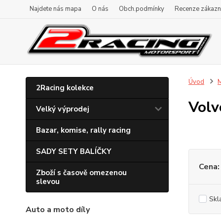
Najdete nás mapa
O nás
Obch.podmínky
Recenze zákazn
Úvod
M
2Racing kolekce
Volv
Velký výprodej
Bazar, komise, rally racing
SADY SETY BALÍČKY
Cena:
Zboží s časově omezenou
slevou
Skl
Auto a moto díly