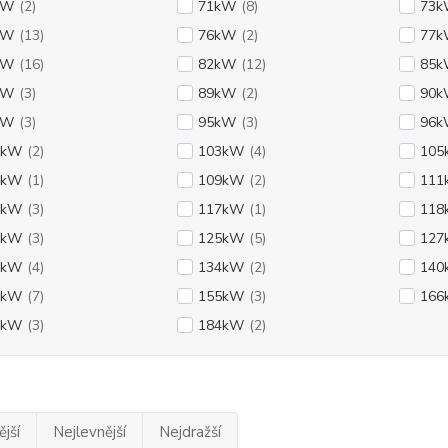
kW
(2)
71kW
(8)
73
kW
(13)
76kW
(2)
77
kW
(16)
82kW
(12)
85
kW
(3)
89kW
(2)
90
kW
(3)
95kW
(3)
96
2kW
(2)
103kW
(4)
105
8kW
(1)
109kW
(2)
111
5kW
(3)
117kW
(1)
118
1kW
(3)
125kW
(5)
127
2kW
(4)
134kW
(2)
140
7kW
(7)
155kW
(3)
166
7kW
(3)
184kW
(2)
jší
Nejlevnější
Nejdražší