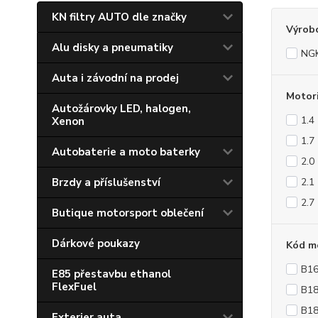
KN filtry AUTO dle značky
Výrob
Alu disky a pneumatiky
NG
Auta i závodní na prodej
Motor
Autožárovky LED, halogen,
1.4
Xenon
1.7
Autobaterie a moto baterky
2.0
Brzdy a příslušenství
2.1
2.7
Butique motorsport oblečení
Dárkové poukazy
Kód m
B16
E85 přestavbu ethanol
FlexFuel
B18
B1
Exterier auta