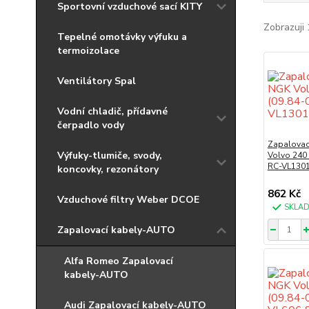
Sportovní vzduchové sací KITY
Zobrazuji 
Tepelné omotávky výfuku a
termoizolace
Ventilátory Spal
Vodní chladič, přídavné
čerpadlo vody
Zapalovac
Výfuky-tlumiče, svody,
Volvo 240 
RC-VL1301
koncovky, rezonátory
862 Kč
Vzduchové filtry Weber DCOE
SKLA
Zapalovací kabely-AUTO
Alfa Romeo Zapalovací
kabely-AUTO
Audi Zapalovací kabely-AUTO