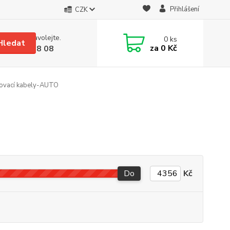
Přihlášení
CZK
 si rady? Zavolejte.
0
ks
Hledat
za
0 Kč
 608 08 18 08
ovací kabely-AUTO
Do
Kč