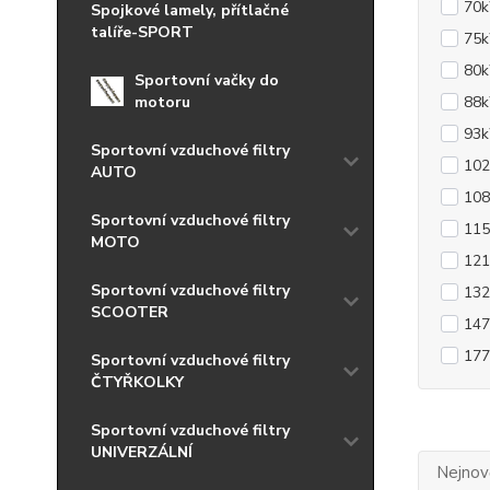
70
Spojkové lamely, přítlačné
talíře-SPORT
75
80
Sportovní vačky do
motoru
88
93
Sportovní vzduchové filtry
10
AUTO
10
Sportovní vzduchové filtry
11
MOTO
12
Sportovní vzduchové filtry
13
SCOOTER
14
17
Sportovní vzduchové filtry
ČTYŘKOLKY
Sportovní vzduchové filtry
UNIVERZÁLNÍ
Nejnově