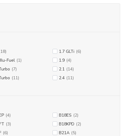
(18)
1.7 GLTi
(6)
Blu-Fuel
(1)
1.9
(4)
Turbo
(7)
2.1
(14)
Turbo
(11)
2.4
(11)
EP
(4)
B18ES
(2)
FT
(3)
B18KPD
(2)
F
(6)
B21A
(5)