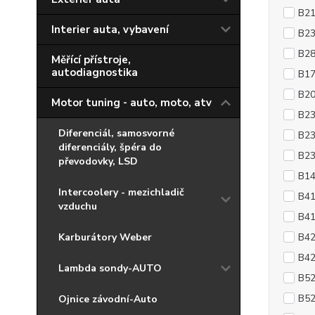
B2
Interier auta, vybavení
B2
B2
Měřící přístroje,
autodiagnostika
B1
B2
Motor tuning - auto, moto, atv
B2
Diferenciál, samosvorné
B23
diferenciály, špéra do
B2
převodovky, LSD
B1
Intercoolery - mezichladič
B41
vzduchu
B4
Karburátory Weber
B4
B4
Lambda sondy-AUTO
B5
B5
Ojnice závodní-Auto