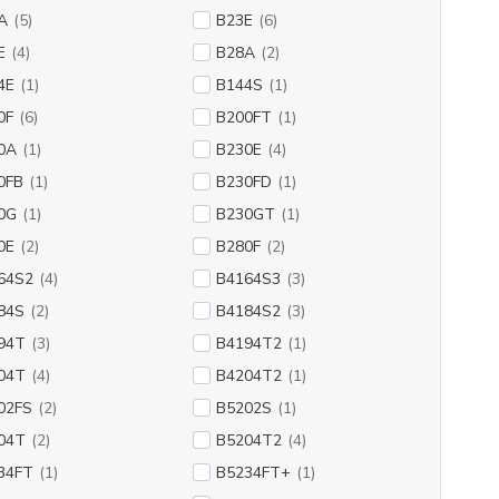
A
(5)
B23E
(6)
E
(4)
B28A
(2)
4E
(1)
B144S
(1)
0F
(6)
B200FT
(1)
0A
(1)
B230E
(4)
0FB
(1)
B230FD
(1)
0G
(1)
B230GT
(1)
0E
(2)
B280F
(2)
64S2
(4)
B4164S3
(3)
84S
(2)
B4184S2
(3)
94T
(3)
B4194T2
(1)
04T
(4)
B4204T2
(1)
02FS
(2)
B5202S
(1)
04T
(2)
B5204T2
(4)
34FT
(1)
B5234FT+
(1)