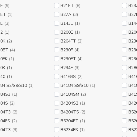
1E
(9)
B21ET
(8)
B23
3ET
(1)
B27A
(3)
B27
8E
(3)
B143E
(1)
B14
72
(1)
B200E
(1)
B20
00K
(2)
B204FT
(2)
B23
30ET
(4)
B230F
(4)
B23
0FK
(1)
B230FT
(4)
B23
30K
(1)
B234F
(3)
B28
440
(1)
B4164S
(2)
B41
84 S2/S9/S10
(1)
B4184 S9/S10
(1)
B41
184S3
(1)
B4184SM
(2)
B41
204S
(2)
B4204S2
(1)
B42
204T3
(2)
B4204T5
(2)
B52
204FS
(2)
B5204FT
(1)
B52
204T3
(3)
B5234FS
(1)
B52