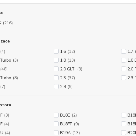
ce
K
(216)
izace
(4)
1.6
(12)
1.7
 Turbo
(3)
1.8
(13)
1.8 
(48)
2.0 GLTi
(3)
2.0 
 Turbo
(8)
2.3
(37)
2.3 
(7)
2.8
(9)
otoru
F
(3)
B18E
(2)
B18
F
(4)
B18FP
(9)
B18
8U
(4)
B19A
(13)
B20