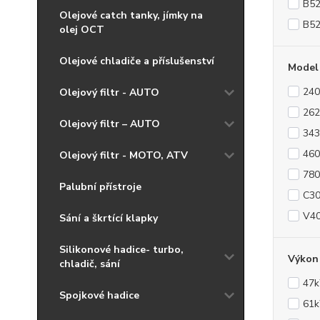
B5
Olejové catch tanky, jímky na
B5
olej OCT
Olejové chladiče a příslušenství
Model
240
Olejový filtr - AUTO
262
Olejový filtr – AUTO
343
460
Olejový filtr - MOTO, ATV
780
Palubní přístroje
C3
V4
Sání a škrtící klapky
Silikonové hadice- turbo,
Výkon
chladič, sání
47
Spojkové hadice
61