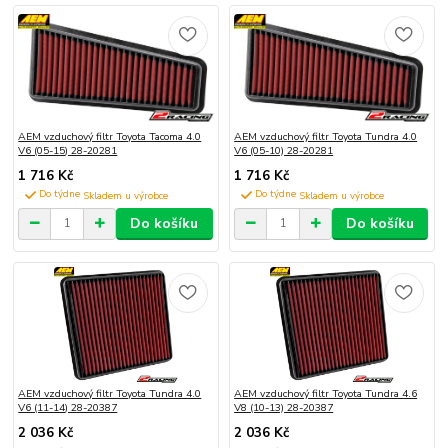
AEM vzduchový filtr Toyota Tacoma 4.0
AEM vzduchový filtr Toyota Tundra 4.0
V6 (05-15) 28-20281
V6 (05-10) 28-20281
1 716 Kč
1 716 Kč
Do týdne
Do týdne
Do košíku
Do košíku
AEM vzduchový filtr Toyota Tundra 4.0
AEM vzduchový filtr Toyota Tundra 4.6
V6 (11-14) 28-20387
V8 (10-13) 28-20387
2 036 Kč
2 036 Kč