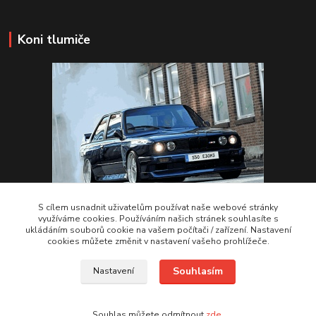
Koni tlumiče
S cílem usnadnit uživatelům používat naše webové stránky
využíváme cookies. Používáním našich stránek souhlasíte s
ukládáním souborů cookie na vašem počítači / zařízení. Nastavení
VSTUPTE Koni tlumiče
cookies můžete změnit v nastavení vašeho prohlížeče.
Souhlasím
Nastavení
by 2Racing.cz 2012-2026
Souhlas můžete odmítnout
zde
.