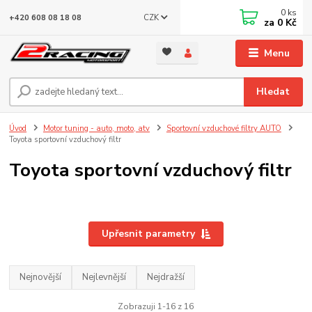
0
ks
CZK
+420 608 08 18 08
za
0 Kč
Menu
Hledat
Úvod
Motor tuning - auto, moto, atv
Sportovní vzduchové filtry AUTO
Toyota sportovní vzduchový filtr
Toyota sportovní vzduchový filtr
Upřesnit parametry
Nejnovější
Nejlevnější
Nejdražší
Zobrazuji 1-16 z 16