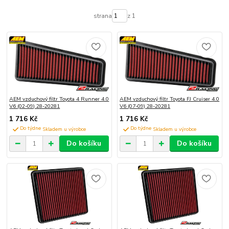
strana
z 1
AEM vzduchový filtr Toyota 4 Runner 4.0
AEM vzduchový filtr Toyota FJ Cruiser 4.0
V6 (02-09) 28-20281
V6 (07-09) 28-20281
1 716 Kč
1 716 Kč
Do týdne
Do týdne
Do košíku
Do košíku