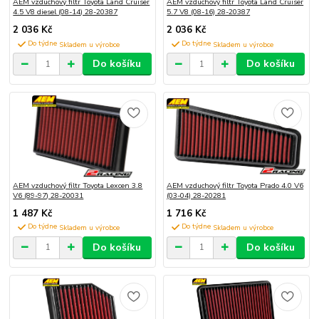
AEM vzduchový filtr Toyota Land Cruiser
AEM vzduchový filtr Toyota Land Cruiser
4.5 V8 diesel (08-14) 28-20387
5.7 V8 (08-16) 28-20387
2 036 Kč
2 036 Kč
Do týdne
Do týdne
Do košíku
Do košíku
AEM vzduchový filtr Toyota Lexcen 3.8
AEM vzduchový filtr Toyota Prado 4.0 V6
V6 (89-97) 28-20031
(03-04) 28-20281
1 487 Kč
1 716 Kč
Do týdne
Do týdne
Do košíku
Do košíku