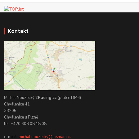
Kontakt
Michal Nouzecký
2Racing.cz
(plátce DPH)
Chválenice 41
33205
Chválenice u Plzně
tel: +420 608 08 18 08
e-mail:
michal.nouzecky@seznam.cz