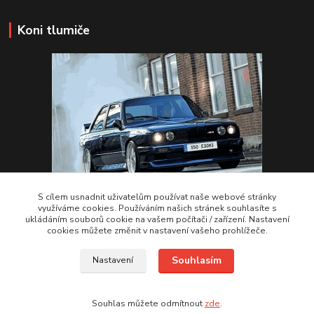
Koni tlumiče
S cílem usnadnit uživatelům používat naše webové stránky
využíváme cookies. Používáním našich stránek souhlasíte s
ukládáním souborů cookie na vašem počítači / zařízení. Nastavení
VSTUPTE Koni tlumiče
cookies můžete změnit v nastavení vašeho prohlížeče.
Souhlasím
Nastavení
by 2Racing.cz 2012-2026
Souhlas můžete odmítnout
zde
.