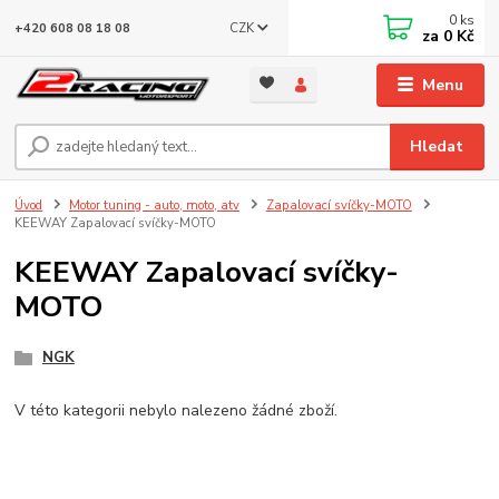
0
ks
CZK
+420 608 08 18 08
za
0 Kč
Menu
Hledat
Úvod
Motor tuning - auto, moto, atv
Zapalovací svíčky-MOTO
KEEWAY Zapalovací svíčky-MOTO
KEEWAY Zapalovací svíčky-
MOTO
NGK
V této kategorii nebylo nalezeno žádné zboží.