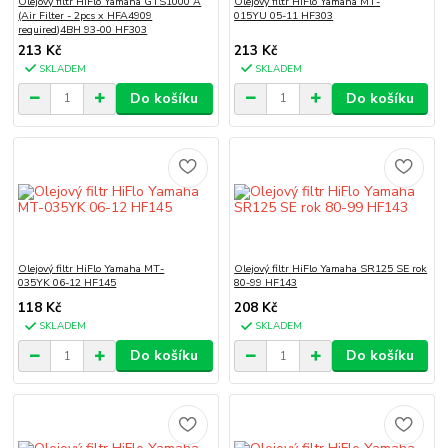
Olejový filtr HiFlo Yamaha GTS1000 A
Olejový filtr HiFlo Yamaha MT-
(Air Filter - 2pcs x HFA4909
015YU 05-11 HF303
required)4BH 93-00 HF303
213 Kč
213 Kč
SKLADEM
SKLADEM
Do košíku
Do košíku
Olejový filtr HiFlo Yamaha MT-
Olejový filtr HiFlo Yamaha SR125 SE rok
035YK 06-12 HF145
80-99 HF143
118 Kč
208 Kč
SKLADEM
SKLADEM
Do košíku
Do košíku