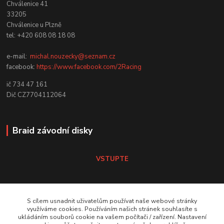
Chválenice 41
33205
Chválenice u Plzně
tel: +420 608 08 18 08
e-mail:
michal.nouzecky@seznam.cz
facebook:
https://www.facebook.com/2Racing
ič 734 47 161
Dič CZ7704112064
Braid závodní disky
VSTUPTE
Koni tlumiče
S cílem usnadnit uživatelům používat naše webové stránky
využíváme cookies. Používáním našich stránek souhlasíte s
ukládáním souborů cookie na vašem počítači / zařízení. Nastavení
VSTUPTE Koni tlumiče