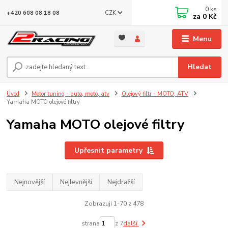
0
ks
CZK
+420 608 08 18 08
za
0 Kč
Menu
Hledat
Úvod
Motor tuning - auto, moto, atv
Olejový filtr - MOTO, ATV
Yamaha MOTO olejové filtry
Yamaha MOTO olejové filtry
Upřesnit parametry
Nejnovější
Nejlevnější
Nejdražší
Zobrazuji 1-70 z 478
strana
z 7
další