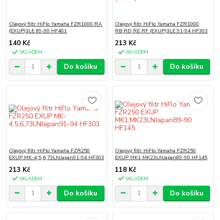
Olejový filtr HiFlo Yamaha FZR1000 RA
Olejový filtr HiFlo Yamaha FZR1000
(EXUP)3LE 89-90 HF401
RB,RD,RE,RF (EXUP)3LE 91-94 HF303
140 Kč
213 Kč
SKLADEM
SKLADEM
Do košíku
Do košíku
Olejový filtr HiFlo Yamaha FZR250
Olejový filtr HiFlo Yamaha FZR250
EXUP MK-4,5,6,73LNJapan91-94 HF303
EXUP MK1,MK23LNJapan89-90 HF145
213 Kč
118 Kč
SKLADEM
SKLADEM
Do košíku
Do košíku