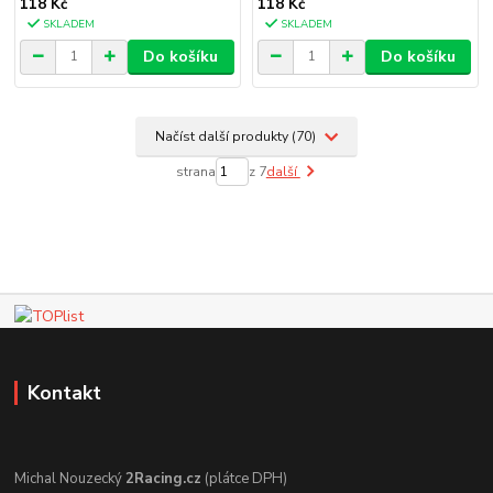
118 Kč
118 Kč
SKLADEM
SKLADEM
Do košíku
Do košíku
Načíst další produkty (70)
strana
z 7
další
Kontakt
Michal Nouzecký
2Racing.cz
(plátce DPH)