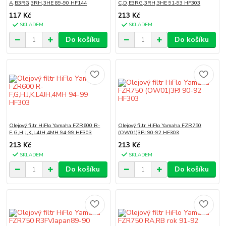
A,B3RG,3RH,3HE 89-90 HF144
C,D,E3RG,3RH,3HE 91-93 HF303
117 Kč
213 Kč
SKLADEM
SKLADEM
Do košíku
Do košíku
Olejový filtr HiFlo Yamaha FZR600 R-
Olejový filtr HiFlo Yamaha FZR750
F,G,H,J,K,L4JH,4MH 94-99 HF303
(OW01)3PJ 90-92 HF303
213 Kč
213 Kč
SKLADEM
SKLADEM
Do košíku
Do košíku