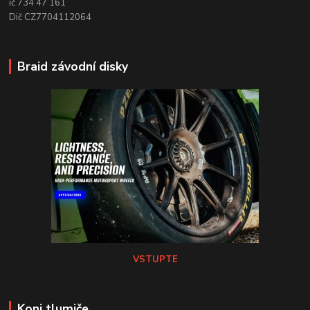
ič 734 47 161
Dič CZ7704112064
Braid závodní disky
VSTUPTE
Koni tlumiče