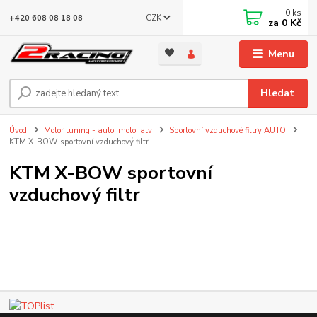
0
ks
CZK
+420 608 08 18 08
za
0 Kč
Menu
Hledat
Úvod
Motor tuning - auto, moto, atv
Sportovní vzduchové filtry AUTO
KTM X-BOW sportovní vzduchový filtr
KTM X-BOW sportovní
vzduchový filtr