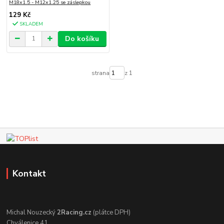
M18x1.5 - M12x1.25 se záslepkou
129 Kč
SKLADEM
Do košíku
strana
z 1
Kontakt
Michal Nouzecký
2Racing.cz
(plátce DPH)
Chválenice 41