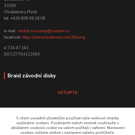
33205
Chválenice u Plzně
tel: +420 608 08 18 08
e-mail:
michal.nouzecky@seznam.cz
facebook:
https://www.facebook.com/2Racing
ič 734 47 161
Dič CZ7704112064
Braid závodní disky
VSTUPTE
Koni tlumiče
S cílem usnadnit uživatelům používat naše webové stránky
využíváme cookies. Používáním našich stránek souhlasíte s
ukládáním souborů cookie na vašem počítači / zařízení. Nastavení
VSTUPTE Koni tlumiče
cookies můžete změnit v nastavení vašeho prohlížeče.