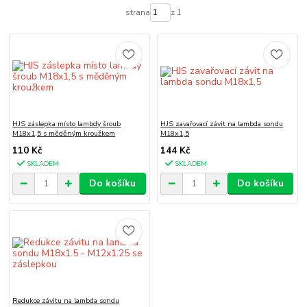
strana
z 1
HJS záslepka místo lambdy šroub
HJS zavařovací závit na lambda sondu
M18x1,5 s měděným kroužkem
M18x1,5
110 Kč
144 Kč
SKLADEM
SKLADEM
Do košíku
Do košíku
Redukce závitu na lambda sondu