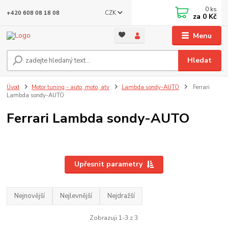
0
ks
CZK
+420 608 08 18 08
za
0 Kč
Menu
Hledat
Úvod
Motor tuning - auto, moto, atv
Lambda sondy-AUTO
Ferrari
Lambda sondy-AUTO
Ferrari Lambda sondy-AUTO
Upřesnit parametry
Nejnovější
Nejlevnější
Nejdražší
Zobrazuji 1-3 z 3