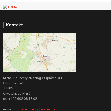
Kontakt
Michal Nouzecký
2Racing.cz
(plátce DPH)
Chválenice 41
33205
Chválenice u Plzně
tel: +420 608 08 18 08
e-mail:
michal.nouzecky@seznam.cz