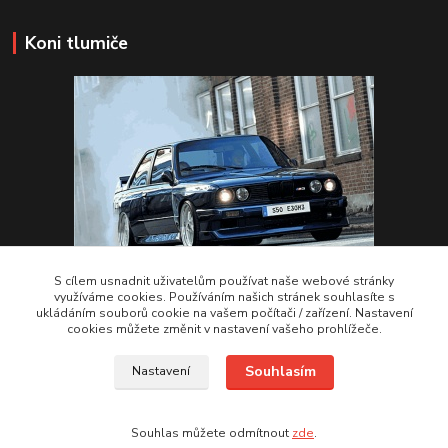
Koni tlumiče
S cílem usnadnit uživatelům používat naše webové stránky
využíváme cookies. Používáním našich stránek souhlasíte s
ukládáním souborů cookie na vašem počítači / zařízení. Nastavení
VSTUPTE Koni tlumiče
cookies můžete změnit v nastavení vašeho prohlížeče.
Souhlasím
Nastavení
by 2Racing.cz 2012-2026
Souhlas můžete odmítnout
zde
.