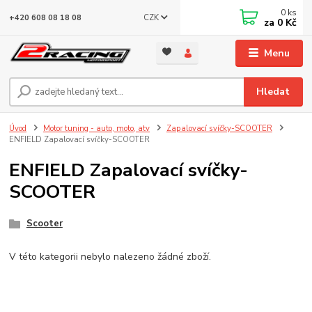
0
ks
CZK
+420 608 08 18 08
za
0 Kč
Menu
Hledat
Úvod
Motor tuning - auto, moto, atv
Zapalovací svíčky-SCOOTER
ENFIELD Zapalovací svíčky-SCOOTER
ENFIELD Zapalovací svíčky-
SCOOTER
Scooter
V této kategorii nebylo nalezeno žádné zboží.