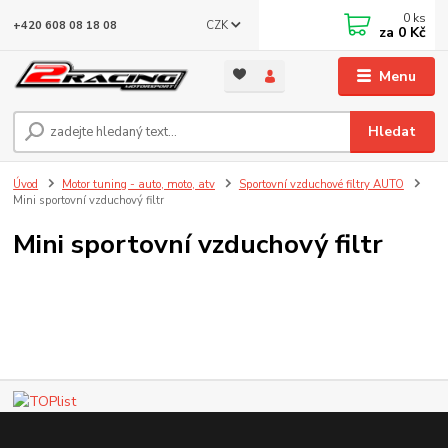
0
ks
CZK
+420 608 08 18 08
za
0 Kč
Menu
Hledat
Úvod
Motor tuning - auto, moto, atv
Sportovní vzduchové filtry AUTO
Mini sportovní vzduchový filtr
Mini sportovní vzduchový filtr