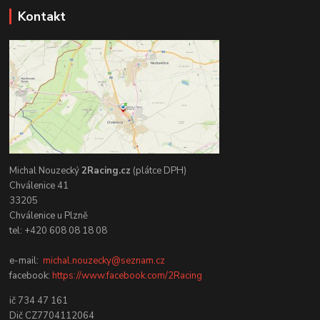
Kontakt
Michal Nouzecký
2Racing.cz
(plátce DPH)
Chválenice 41
33205
Chválenice u Plzně
tel: +420 608 08 18 08
e-mail:
michal.nouzecky@seznam.cz
facebook:
https://www.facebook.com/2Racing
ič 734 47 161
Dič CZ7704112064