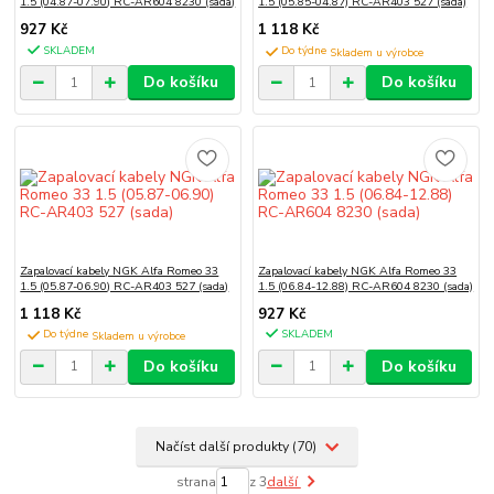
1.5 (04.87-07.90) RC-AR604 8230 (sada)
1.5 (05.85-04.87) RC-AR403 527 (sada)
927 Kč
1 118 Kč
SKLADEM
Do týdne
Do košíku
Do košíku
Zapalovací kabely NGK Alfa Romeo 33
Zapalovací kabely NGK Alfa Romeo 33
1.5 (05.87-06.90) RC-AR403 527 (sada)
1.5 (06.84-12.88) RC-AR604 8230 (sada)
1 118 Kč
927 Kč
Do týdne
SKLADEM
Do košíku
Do košíku
Načíst další produkty (70)
strana
z 3
další