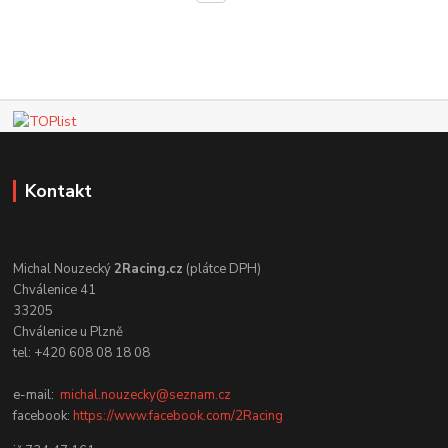
Kontakt
Michal Nouzecký
2Racing.cz
(plátce DPH)
Chválenice 41
33205
Chválenice u Plzně
tel: +420 608 08 18 08
e-mail:
michal.nouzecky@seznam.cz
facebook:
https://www.facebook.com/2Racing