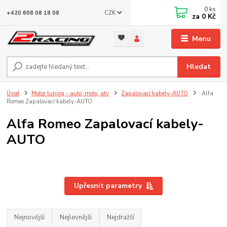
0
ks
CZK
+420 608 08 18 08
za
0 Kč
Menu
Hledat
Úvod
Motor tuning - auto, moto, atv
Zapalovací kabely-AUTO
Alfa
Romeo Zapalovací kabely-AUTO
Alfa Romeo Zapalovací kabely-
AUTO
Upřesnit parametry
Nejnovější
Nejlevnější
Nejdražší