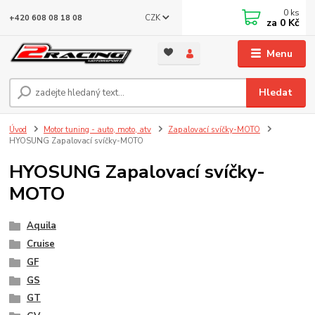
0
ks
CZK
+420 608 08 18 08
za
0 Kč
Menu
Hledat
Úvod
Motor tuning - auto, moto, atv
Zapalovací svíčky-MOTO
HYOSUNG Zapalovací svíčky-MOTO
HYOSUNG Zapalovací svíčky-
MOTO
Aquila
Cruise
GF
GS
GT