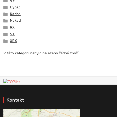
GV
Hyper
Karion
Naked
RX
ST
XRX
V této kategorii nebylo nalezeno žádné zboží.
Kontakt