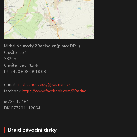
Michal Nouzecký
2Racing.cz
(plátce DPH)
Chválenice 41
33205
Chválenice u Plzně
tel: +420 608 08 18 08
e-mail:
michal.nouzecky@seznam.cz
facebook:
https://www.facebook.com/2Racing
ič 734 47 161
Dič CZ7704112064
Braid závodní disky