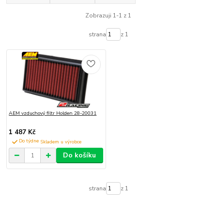
Zobrazuji 1-1 z 1
strana
z 1
AEM vzduchový filtr Holden 28-20031
1 487 Kč
Do týdne
Do košíku
strana
z 1