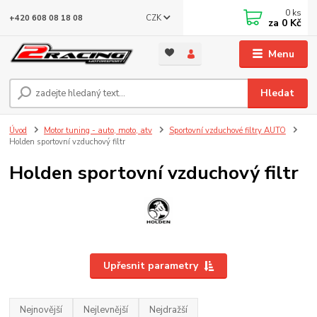
0
ks
CZK
+420 608 08 18 08
za
0 Kč
Menu
Hledat
Úvod
Motor tuning - auto, moto, atv
Sportovní vzduchové filtry AUTO
Holden sportovní vzduchový filtr
Holden sportovní vzduchový filtr
Upřesnit parametry
Nejnovější
Nejlevnější
Nejdražší