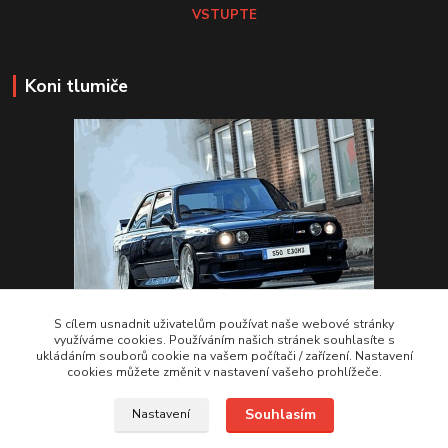
VSTUPTE
Koni tlumiče
S cílem usnadnit uživatelům používat naše webové stránky
využíváme cookies. Používáním našich stránek souhlasíte s
ukládáním souborů cookie na vašem počítači / zařízení. Nastavení
VSTUPTE Koni tlumiče
cookies můžete změnit v nastavení vašeho prohlížeče.
Souhlasím
Nastavení