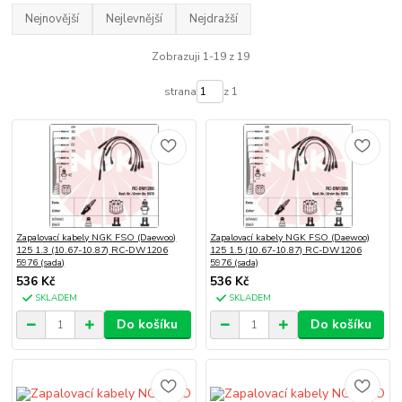
Nejnovější
Nejlevnější
Nejdražší
Zobrazuji 1-19 z 19
strana
z 1
Zapalovací kabely NGK FSO (Daewoo)
Zapalovací kabely NGK FSO (Daewoo)
125 1.3 (10.67-10.87) RC-DW1206
125 1.5 (10.67-10.87) RC-DW1206
5976 (sada)
5976 (sada)
536 Kč
536 Kč
SKLADEM
SKLADEM
Do košíku
Do košíku