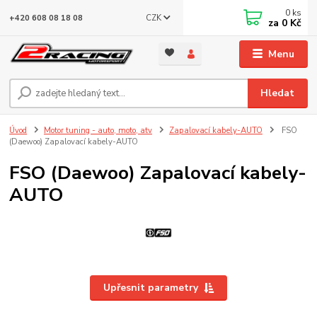
0
ks
CZK
+420 608 08 18 08
za
0 Kč
Menu
Hledat
Úvod
Motor tuning - auto, moto, atv
Zapalovací kabely-AUTO
FSO
(Daewoo) Zapalovací kabely-AUTO
FSO (Daewoo) Zapalovací kabely-
AUTO
Upřesnit parametry