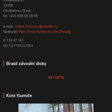
Chválenice 41
33205
Chválenice u Plzně
tel: +420 608 08 18 08
e-mail:
michal.nouzecky@seznam.cz
facebook:
https://www.facebook.com/2Racing
ič 734 47 161
Dič CZ7704112064
Braid závodní disky
VSTUPTE
Koni tlumiče