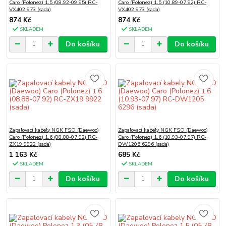
Caro (Polonez) 1.5 (08.92-09.95) RC-
Caro (Polonez) 1.5 (10.89-07.92) RC-
VX402 973 (sada)
VX402 973 (sada)
874 Kč
874 Kč
SKLADEM
SKLADEM
Do košíku
Do košíku
Zapalovací kabely NGK FSO (Daewoo)
Zapalovací kabely NGK FSO (Daewoo)
Caro (Polonez) 1.6 (08.88-07.92) RC-
Caro (Polonez) 1.6 (10.93-07.97) RC-
ZX19 9922 (sada)
DW1205 6296 (sada)
1 163 Kč
685 Kč
SKLADEM
SKLADEM
Do košíku
Do košíku