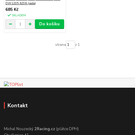
DW1205 6296 (sada)
685 Kč
SKLADEM
Do košíku
strana
z 1
Kontakt
Michal Nouzecký
2Racing.cz
(plátce DPH)