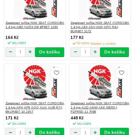
Zapalovací svíčka NGK SEAT CORDOBA
Zapalovací svíčka NGK SEAT CORDOBA
1.4 typ ABD (12/93-96) BP6ET 1263
1.4 typ AEX,AKV,ANX,APQ (96-)
BUR6ET 3172
164 Kč
177 Kč
SKLADEM
Do týdne
Do košíku
Do košíku
Zapalovací svíčka NGK SEAT CORDOBA
Zapalovací svíčka NGK SEAT CORDOBA
1.4 typ AFH,APE,AQQ,AUA,AUB (97-)
1.4 typ AUD,ANW,AKK (08/99-)
BKUR6ET-10 2397
PZFR5D-11 7968
171 Kč
448 Kč
SKLADEM
SKLADEM
Do košíku
Do košíku