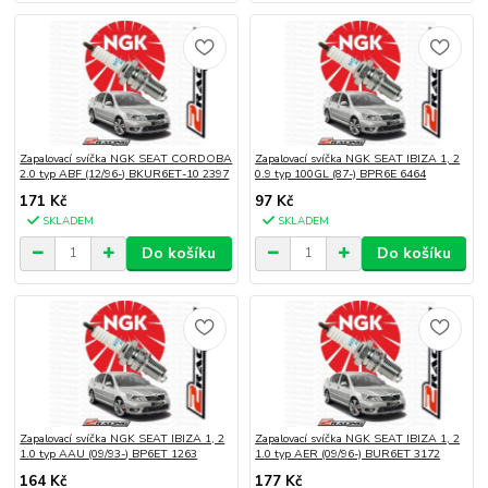
Zapalovací svíčka NGK SEAT CORDOBA
Zapalovací svíčka NGK SEAT IBIZA 1, 2
2.0 typ ABF (12/96-) BKUR6ET-10 2397
0.9 typ 100GL (87-) BPR6E 6464
171 Kč
97 Kč
SKLADEM
SKLADEM
Do košíku
Do košíku
Zapalovací svíčka NGK SEAT IBIZA 1, 2
Zapalovací svíčka NGK SEAT IBIZA 1, 2
1.0 typ AAU (09/93-) BP6ET 1263
1.0 typ AER (09/96-) BUR6ET 3172
164 Kč
177 Kč