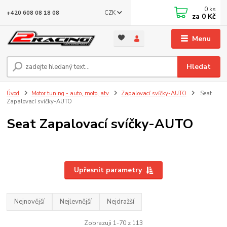
0
ks
CZK
+420 608 08 18 08
za
0 Kč
Menu
Hledat
Úvod
Motor tuning - auto, moto, atv
Zapalovací svíčky-AUTO
Seat
Zapalovací svíčky-AUTO
Seat Zapalovací svíčky-AUTO
Upřesnit parametry
Nejnovější
Nejlevnější
Nejdražší
Zobrazuji 1-70 z 113