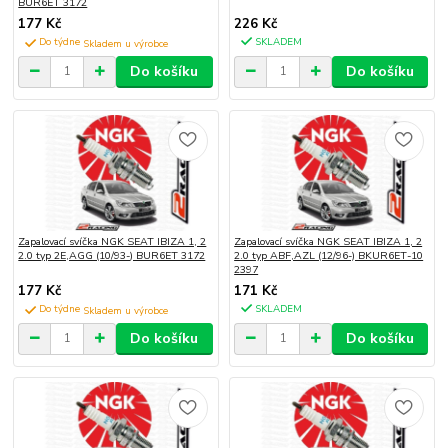
BUR6ET 3172
177 Kč
226 Kč
Do týdne
SKLADEM
Do košíku
Do košíku
Zapalovací svíčka NGK SEAT IBIZA 1, 2
Zapalovací svíčka NGK SEAT IBIZA 1, 2
2.0 typ 2E,AGG (10/93-) BUR6ET 3172
2.0 typ ABF,AZL (12/96-) BKUR6ET-10
2397
177 Kč
171 Kč
Do týdne
SKLADEM
Do košíku
Do košíku