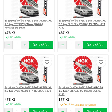
Zapalovací svíčka NGK SEAT ALTEA XL
Zapalovací svíčka NGK SEAT ALTEA XL
1.8 typ BYT,BZB,CDAA (06/07-)
2.0 typ BLR,BLY (09/06-) PZFR5N-11T
PFR7S8EG 1675
7742
478 Kč
487 Kč
SKLADEM
SKLADEM
Do košíku
Do košíku
Zapalovací svíčka NGK SEAT ALTEA XL
Zapalovací svíčka NGK SEAT AROSA
2.0 typ BWA (09/06-) PFR7S8EG 1675
1.0 typ AER,ALL (97-05/99) BUR6ET
3172
478 Kč
177 Kč
SKLADEM
Do týdne
Do košíku
Do košíku