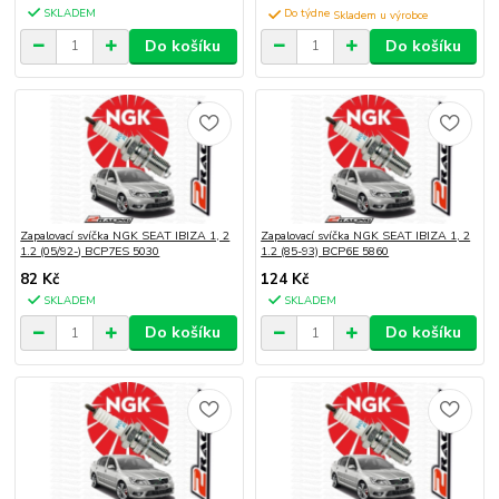
SKLADEM
Do týdne
Do košíku
Do košíku
Zapalovací svíčka NGK SEAT IBIZA 1, 2
Zapalovací svíčka NGK SEAT IBIZA 1, 2
1.2 (05/92-) BCP7ES 5030
1.2 (85-93) BCP6E 5860
82 Kč
124 Kč
SKLADEM
SKLADEM
Do košíku
Do košíku