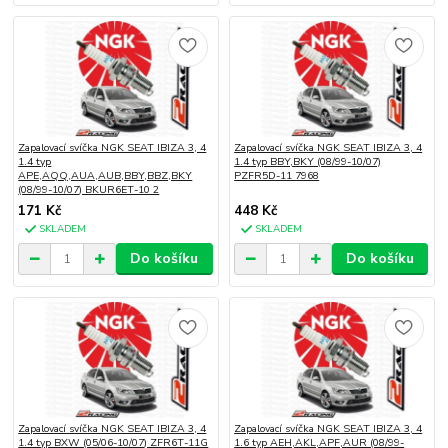
Zapalovací svíčka NGK SEAT IBIZA 3, 4
Zapalovací svíčka NGK SEAT IBIZA 3, 4
1.4 typ
1.4 typ BBY,BKY (08/99-10/07)
APE,AQQ,AUA,AUB,BBY,BBZ,BKY
PZFR5D-11 7968
(08/99-10/07) BKUR6ET-10 2
171 Kč
448 Kč
SKLADEM
SKLADEM
Do košíku
Do košíku
Zapalovací svíčka NGK SEAT IBIZA 3, 4
Zapalovací svíčka NGK SEAT IBIZA 3, 4
1.4 typ BXW (05/06-10/07) ZFR6T-11G
1.6 typ AEH,AKL,APF,AUR (08/99-