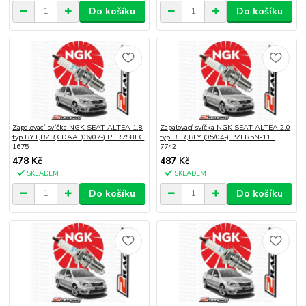
Do košíku
Do košíku
Zapalovací svíčka NGK SEAT ALTEA 1.8
Zapalovací svíčka NGK SEAT ALTEA 2.0
typ BYT,BZB,CDAA (06/07-) PFR7S8EG
typ BLR,BLY (05/04-) PZFR5N-11T
1675
7742
478 Kč
487 Kč
SKLADEM
SKLADEM
Do košíku
Do košíku