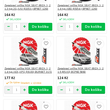
Zapalovací svíčka NGK SEAT IBIZA 1, 2
Zapalovací svíčka NGK SEAT IBIZA 1, 2
1.3 typ 2G,AAV (03/93-) BP6ET 1263
1.4 typ ABD (05/94-) BP6ET 1263
164 Kč
164 Kč
SKLADEM
SKLADEM
Do košíku
Do košíku
Zapalovací svíčka NGK SEAT IBIZA 1, 2
Zapalovací svíčka NGK SEAT IBIZA 1, 2
1.4 typ AEX,APQ (96-00) BUR6ET 3172
1.5 (85-93) BCP6E 5860
177 Kč
124 Kč
Do týdne
SKLADEM
Do košíku
Do košíku