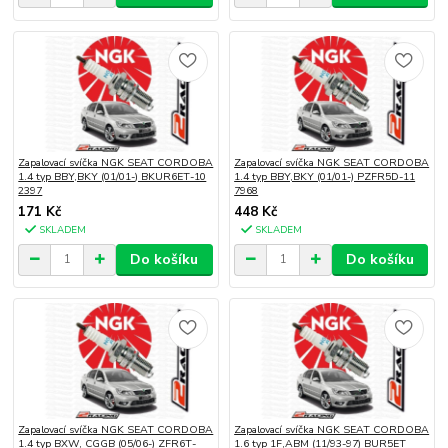
Zapalovací svíčka NGK SEAT CORDOBA
Zapalovací svíčka NGK SEAT CORDOBA
1.4 typ BBY,BKY (01/01-) BKUR6ET-10
1.4 typ BBY,BKY (01/01-) PZFR5D-11
2397
7968
171 Kč
448 Kč
SKLADEM
SKLADEM
Do košíku
Do košíku
Zapalovací svíčka NGK SEAT CORDOBA
Zapalovací svíčka NGK SEAT CORDOBA
1.4 typ BXW, CGGB (05/06-) ZFR6T-
1.6 typ 1F,ABM (11/93-97) BUR5ET