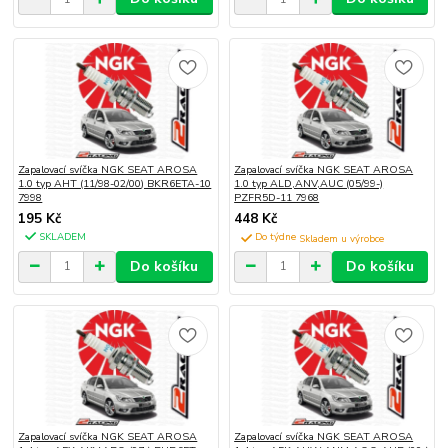
Zapalovací svíčka NGK SEAT AROSA
Zapalovací svíčka NGK SEAT AROSA
1.0 typ AHT (11/98-02/00) BKR6ETA-10
1.0 typ ALD,ANV,AUC (05/99-)
7998
PZFR5D-11 7968
195 Kč
448 Kč
SKLADEM
Do týdne
Do košíku
Do košíku
Zapalovací svíčka NGK SEAT AROSA
Zapalovací svíčka NGK SEAT AROSA