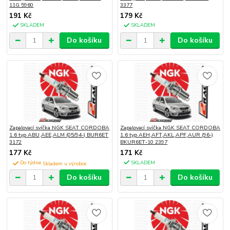
11G 5960
3377
191 Kč
179 Kč
SKLADEM
SKLADEM
Do košíku
Do košíku
Zapalovací svíčka NGK SEAT CORDOBA
Zapalovací svíčka NGK SEAT CORDOBA
1.6 typ ABU,AEE,ALM (05/94-) BUR6ET
1.6 typ AEH,AFT,AKL,APF,AUR (96-)
3172
BKUR6ET-10 2397
177 Kč
171 Kč
Do týdne
SKLADEM
Do košíku
Do košíku