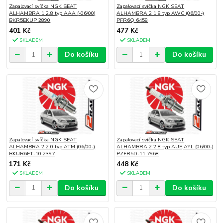
Zapalovací svíčka NGK SEAT
Zapalovací svíčka NGK SEAT
ALHAMBRA 1 2.8 typ AAA (-06/00)
ALHAMBRA 2 1.8 typ AWC (06/00-)
BKR5EKUP 2890
PFR6Q 6458
401 Kč
477 Kč
SKLADEM
SKLADEM
Do košíku
Do košíku
Zapalovací svíčka NGK SEAT
Zapalovací svíčka NGK SEAT
ALHAMBRA 2 2.0 typ ATM (06/00-)
ALHAMBRA 2 2.8 typ AUE,AYL (06/00-)
BKUR6ET-10 2397
PZFR5D-11 7968
171 Kč
448 Kč
SKLADEM
SKLADEM
Do košíku
Do košíku