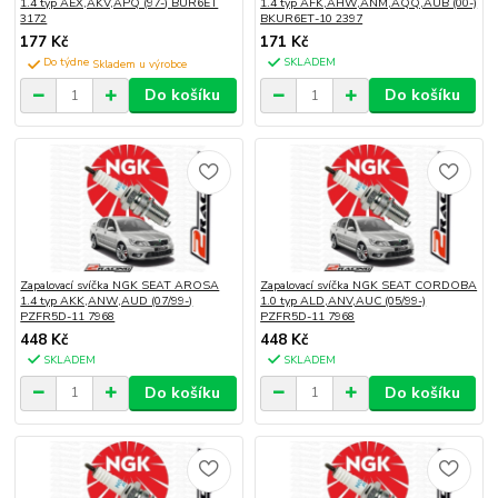
1.4 typ AEX,AKV,APQ (97-) BUR6ET
1.4 typ AFK,AHW,ANM,AQQ,AUB (00-)
3172
BKUR6ET-10 2397
177 Kč
171 Kč
Do týdne
SKLADEM
Do košíku
Do košíku
Zapalovací svíčka NGK SEAT AROSA
Zapalovací svíčka NGK SEAT CORDOBA
1.4 typ AKK,ANW,AUD (07/99-)
1.0 typ ALD,ANV,AUC (05/99-)
PZFR5D-11 7968
PZFR5D-11 7968
448 Kč
448 Kč
SKLADEM
SKLADEM
Do košíku
Do košíku