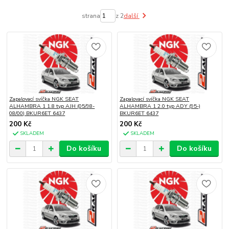
strana
z 2
další
Zapalovací svíčka NGK SEAT
Zapalovací svíčka NGK SEAT
ALHAMBRA 1 1.8 typ AJH (05/98-
ALHAMBRA 1 2.0 typ ADY (95-)
08/00) BKUR6ET 6437
BKUR6ET 6437
200 Kč
200 Kč
SKLADEM
SKLADEM
Do košíku
Do košíku