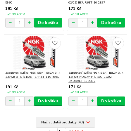
5960
02/02) BKUR6ET-10 2397
191 Kč
171 Kč
SKLADEM
SKLADEM
Do košíku
Do košíku
Zapalovací svíčka NGK SEAT IBIZA 3, 4
Zapalovací svíčka NGK SEAT IBIZA 3, 4
1.6 typ BTS (11/06-) ZFR6T-11G 5960
1.8 typ AQX,AYP (07/00-02/02)
BKUR6ET-10 2397
191 Kč
171 Kč
SKLADEM
SKLADEM
Do košíku
Do košíku
Načíst další produkty (43)