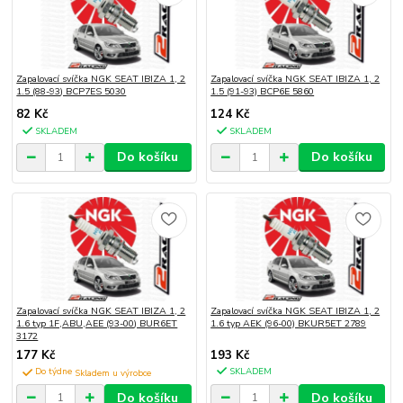
Zapalovací svíčka NGK SEAT IBIZA 1, 2
Zapalovací svíčka NGK SEAT IBIZA 1, 2
1.5 (88-93) BCP7ES 5030
1.5 (91-93) BCP6E 5860
82 Kč
124 Kč
SKLADEM
SKLADEM
Do košíku
Do košíku
Zapalovací svíčka NGK SEAT IBIZA 1, 2
Zapalovací svíčka NGK SEAT IBIZA 1, 2
1.6 typ 1F,ABU,AEE (93-00) BUR6ET
1.6 typ AEK (96-00) BKUR5ET 2789
3172
177 Kč
193 Kč
Do týdne
SKLADEM
Do košíku
Do košíku