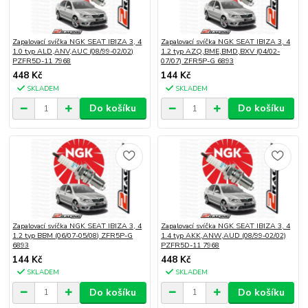
Zapalovací svíčka NGK SEAT IBIZA 3, 4
Zapalovací svíčka NGK SEAT IBIZA 3, 4
1.0 typ ALD,ANV,AUC (08/99-02/02)
1.2 typ AZQ,BME,BMD,BXV (04/02-
PZFR5D-11 7968
07/07) ZFR5P-G 6893
448 Kč
144 Kč
SKLADEM
SKLADEM
Do košíku
Do košíku
Zapalovací svíčka NGK SEAT IBIZA 3, 4
Zapalovací svíčka NGK SEAT IBIZA 3, 4
1.2 typ BBM (06/07-05/08) ZFR5P-G
1.4 typ AKK,ANW,AUD (08/99-02/02)
6893
PZFR5D-11 7968
144 Kč
448 Kč
SKLADEM
SKLADEM
Do košíku
Do košíku