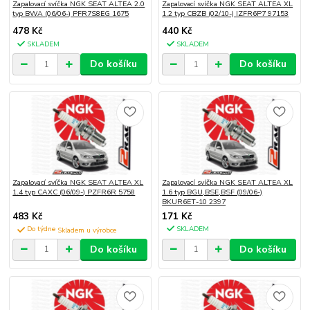
Zapalovací svíčka NGK SEAT ALTEA 2.0
Zapalovací svíčka NGK SEAT ALTEA XL
typ BWA (06/06-) PFR7S8EG 1675
1.2 typ CBZB (02/10-) IZFR6P7 97153
478 Kč
440 Kč
SKLADEM
SKLADEM
Do košíku
Do košíku
Zapalovací svíčka NGK SEAT ALTEA XL
Zapalovací svíčka NGK SEAT ALTEA XL
1.4 typ CAXC (06/09-) PZFR6R 5758
1.6 typ BGU,BSE,BSF (09/06-)
BKUR6ET-10 2397
483 Kč
171 Kč
Do týdne
SKLADEM
Do košíku
Do košíku