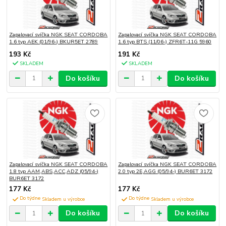
Zapalovací svíčka NGK SEAT CORDOBA
Zapalovací svíčka NGK SEAT CORDOBA
1.6 typ AEK (01/96-) BKUR5ET 2789
1.6 typ BTS (11/06-) ZFR6T-11G 5960
193 Kč
191 Kč
SKLADEM
SKLADEM
Do košíku
Do košíku
Zapalovací svíčka NGK SEAT CORDOBA
Zapalovací svíčka NGK SEAT CORDOBA
1.8 typ AAM,ABS,ACC,ADZ (05/94-)
2.0 typ 2E,AGG (05/94-) BUR6ET 3172
BUR6ET 3172
177 Kč
177 Kč
Do týdne
Do týdne
Do košíku
Do košíku