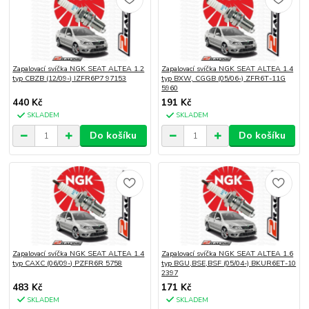
Zapalovací svíčka NGK SEAT ALTEA 1.2
Zapalovací svíčka NGK SEAT ALTEA 1.4
typ CBZB (12/09-) IZFR6P7 97153
typ BXW, CGGB (05/06-) ZFR6T-11G
5960
440 Kč
191 Kč
SKLADEM
SKLADEM
Do košíku
Do košíku
Zapalovací svíčka NGK SEAT ALTEA 1.4
Zapalovací svíčka NGK SEAT ALTEA 1.6
typ CAXC (06/09-) PZFR6R 5758
typ BGU,BSE,BSF (05/04-) BKUR6ET-10
2397
483 Kč
171 Kč
SKLADEM
SKLADEM