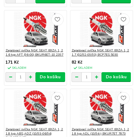
Zapalovací svíčka NGK SEAT IBIZA 1, 2
Zapalovací svíčka NGK SEAT IBIZA 1, 2
1.6 typ AFT (96-00) BKUR6ET-10 2397
1.7 (02/92-09/93) BCP7ES 5030
171 Kč
82 Kč
SKLADEM
SKLADEM
Do košíku
Do košíku
Zapalovací svíčka NGK SEAT IBIZA 1, 2
Zapalovací svíčka NGK SEAT IBIZA 1, 2
1.8 typ ABS,ADZ (10/93-06/94)
1.8 typ ADL (10/94-) BKUR7ET 7873