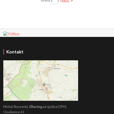
strana
z 2
další
Kontakt
Michal Nouzecký
2Racing.cz
(plátce DPH)
Chválenice 41