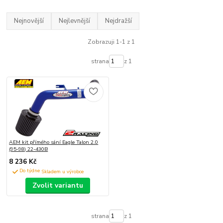
Nejnovější
Nejlevnější
Nejdražší
Zobrazuji 1-1 z 1
strana
z 1
AEM kit přímého sání Eagle Talon 2.0
(95-98) 22-430B
8 236 Kč
Do týdne
Zvolit variantu
strana
z 1