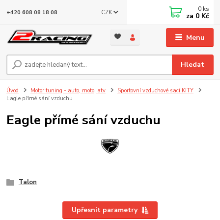
0
ks
CZK
+420 608 08 18 08
za
0 Kč
Menu
Hledat
Úvod
Motor tuning - auto, moto, atv
Sportovní vzduchové sací KITY
Eagle přímé sání vzduchu
Eagle přímé sání vzduchu
Talon
Upřesnit parametry