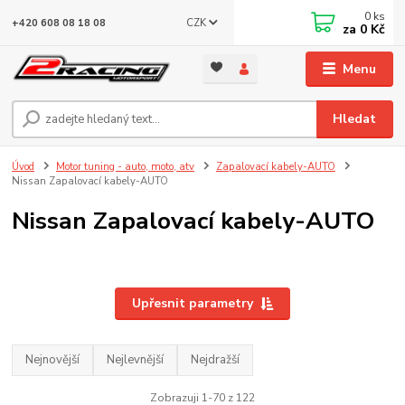
0
ks
CZK
+420 608 08 18 08
za
0 Kč
Menu
Hledat
Úvod
Motor tuning - auto, moto, atv
Zapalovací kabely-AUTO
Nissan Zapalovací kabely-AUTO
Nissan Zapalovací kabely-AUTO
Upřesnit parametry
Nejnovější
Nejlevnější
Nejdražší
Zobrazuji 1-70 z 122