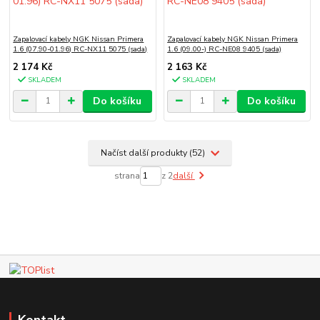
Zapalovací kabely NGK Nissan Primera
Zapalovací kabely NGK Nissan Primera
1.6 (07.90-01.96) RC-NX11 5075 (sada)
1.6 (09.00-) RC-NE08 9405 (sada)
2 174 Kč
2 163 Kč
SKLADEM
SKLADEM
Do košíku
Do košíku
Načíst další produkty (52)
strana
z 2
další
Kontakt