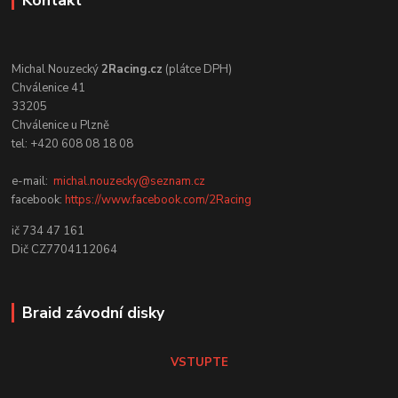
Michal Nouzecký
2Racing.cz
(plátce DPH)
Chválenice 41
33205
Chválenice u Plzně
tel: +420 608 08 18 08
e-mail:
michal.nouzecky@seznam.cz
facebook:
https://www.facebook.com/2Racing
ič 734 47 161
Dič CZ7704112064
Braid závodní disky
VSTUPTE