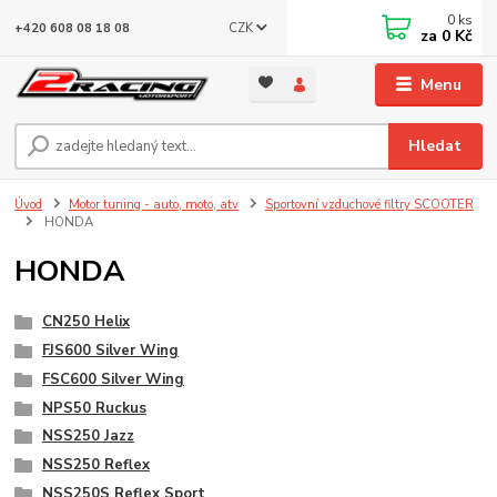
0
ks
CZK
+420 608 08 18 08
za
0 Kč
Menu
Hledat
Úvod
Motor tuning - auto, moto, atv
Sportovní vzduchové filtry SCOOTER
HONDA
HONDA
CN250 Helix
FJS600 Silver Wing
FSC600 Silver Wing
NPS50 Ruckus
NSS250 Jazz
NSS250 Reflex
NSS250S Reflex Sport