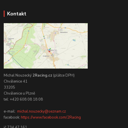
Kontakt
Michal Nouzecký
2Racing.cz
(plátce DPH)
Chválenice 41
33205
Chválenice u Plzně
tel: +420 608 08 18 08
e-mail:
michal.nouzecky@seznam.cz
facebook:
https://www.facebook.com/2Racing
ič 734 47 161