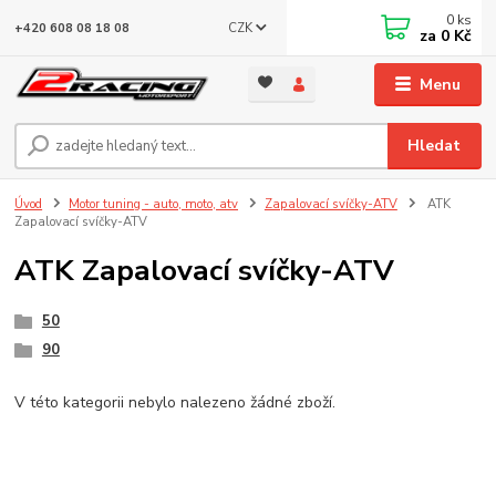
0
ks
CZK
+420 608 08 18 08
za
0 Kč
Menu
Hledat
Úvod
Motor tuning - auto, moto, atv
Zapalovací svíčky-ATV
ATK
Zapalovací svíčky-ATV
ATK Zapalovací svíčky-ATV
50
90
V této kategorii nebylo nalezeno žádné zboží.