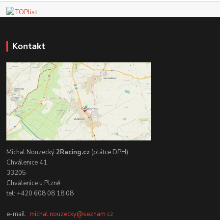
Kontakt
Michal Nouzecký
2Racing.cz
(plátce DPH)
Chválenice 41
33205
Chválenice u Plzně
tel: +420 608 08 18 08
e-mail:
michal.nouzecky@seznam.cz