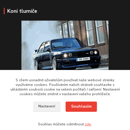
Koni tlumiče
S cílem usnadnit uživatelům používat naše webové stránky
využíváme cookies. Používáním našich stránek souhlasíte s
ukládáním souborů cookie na vašem počítači / zařízení. Nastavení
VSTUPTE Koni tlumiče
cookies můžete změnit v nastavení vašeho prohlížeče.
Souhlasím
Nastavení
by 2Racing.cz 2012-2026
Souhlas můžete odmítnout
zde
.