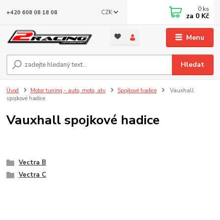
0
ks
CZK
+420 608 08 18 08
za
0 Kč
Menu
Hledat
Úvod
Motor tuning - auto, moto, atv
Spojkové hadice
Vauxhall
spojkové hadice
Vauxhall spojkové hadice
Vectra B
Vectra C