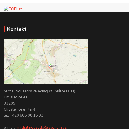
Kontakt
Michal Nouzecký
2Racing.cz
(plátce DPH)
Chválenice 41
33205
Chválenice u Plzně
tel: +420 608 08 18 08
e-mail:
michal.nouzecky@seznam.cz