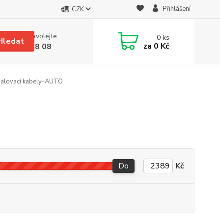
Přihlášení
CZK
 si rady? Zavolejte.
0
ks
Hledat
za
0 Kč
 608 08 18 08
alovací kabely-AUTO
Do
Kč