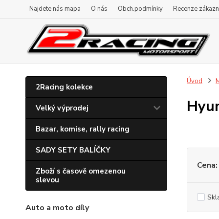
Najdete nás mapa
O nás
Obch.podmínky
Recenze zákazn
Úvod
M
2Racing kolekce
Hyun
Velký výprodej
Bazar, komise, rally racing
SADY SETY BALÍČKY
Cena:
Zboží s časově omezenou
slevou
Skl
Auto a moto díly