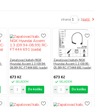
strana
z 2
další
Zapalovací kabely NGK
Zapalovací kabely NGK
2-
Hyundai Accent 1.3 (09.94-
Hyundai Accent 1.3 (09.95-
08.99) RC-FT444 691 (sada)
05.98) RC-FT444 691 (sada)
673 Kč
673 Kč
SKLADEM
SKLADEM
Do košíku
Do košíku