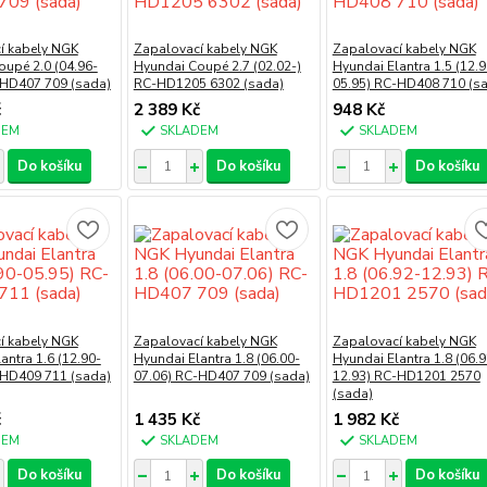
í kabely NGK
Zapalovací kabely NGK
Zapalovací kabely NGK
upé 2.0 (04.96-
Hyundai Coupé 2.7 (02.02-)
Hyundai Elantra 1.5 (12.9
-HD407 709 (sada)
RC-HD1205 6302 (sada)
05.95) RC-HD408 710 (s
č
2 389 Kč
948 Kč
DEM
SKLADEM
SKLADEM
Do košíku
Do košíku
Do košíku
í kabely NGK
Zapalovací kabely NGK
Zapalovací kabely NGK
antra 1.6 (12.90-
Hyundai Elantra 1.8 (06.00-
Hyundai Elantra 1.8 (06.9
-HD409 711 (sada)
07.06) RC-HD407 709 (sada)
12.93) RC-HD1201 2570
(sada)
č
1 435 Kč
1 982 Kč
DEM
SKLADEM
SKLADEM
Do košíku
Do košíku
Do košíku