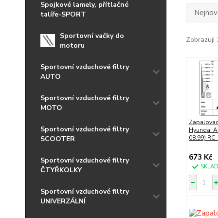
Spojkové lamely, přítlačné
Nejnově
talíře-SPORT
Sportovní vačky do
Zobrazuji 
motoru
Sportovní vzduchové filtry
AUTO
Sportovní vzduchové filtry
MOTO
Zapalovac
Sportovní vzduchové filtry
Hyundai Ac
08.99) RC
SCOOTER
673 Kč
Sportovní vzduchové filtry
SKLA
ČTYŘKOLKY
Sportovní vzduchové filtry
UNIVERZÁLNÍ