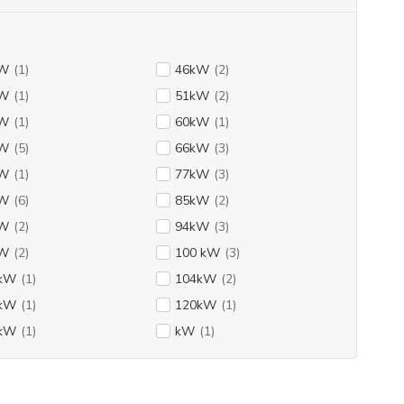
kW
(1)
46kW
(2)
kW
(1)
51kW
(2)
kW
(1)
60kW
(1)
kW
(5)
66kW
(3)
kW
(1)
77kW
(3)
kW
(6)
85kW
(2)
kW
(2)
94kW
(3)
kW
(2)
100 kW
(3)
kW
(1)
104kW
(2)
kW
(1)
120kW
(1)
kW
(1)
kW
(1)