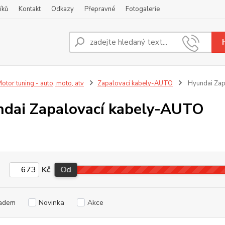
íků
Kontakt
Odkazy
Přepravné
Fotogalerie
Nevíte
+420
otor tuning - auto, moto, atv
Zapalovací kabely-AUTO
Hyundai Zap
dai Zapalovací kabely-AUTO
Kč
Od
adem
Novinka
Akce