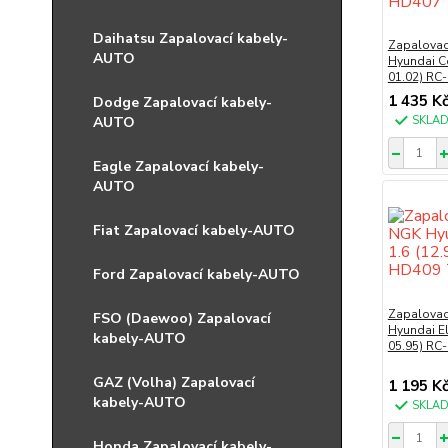
Daihatsu Zapalovací kabely-
Zapalovac
AUTO
Hyundai Co
01.02) RC
1 435 K
Dodge Zapalovací kabely-
AUTO
SKLA
Eagle Zapalovací kabely-
AUTO
Fiat Zapalovací kabely-AUTO
Ford Zapalovací kabely-AUTO
Zapalovac
FSO (Daewoo) Zapalovací
Hyundai El
kabely-AUTO
05.95) RC
GAZ (Volha) Zapalovací
1 195 K
kabely-AUTO
SKLA
Honda Zapalovací kabely-