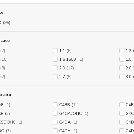
ce
K
(95)
izace
(2)
1.1
(6)
1.2
(15)
1.5 1500i
(1)
1.5 
(8)
2.0
(17)
2.0 
(2)
2.7
(5)
3.0
otoru
AE
(1)
G4BB
(1)
G4
CP
(3)
G4CPDOHC
(1)
G4C
CSDOHC
(1)
G4DA
(1)
G4D
DG
(3)
G4DH
(1)
G4D