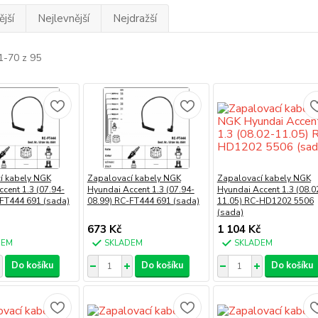
jší
Nejlevnější
Nejdražší
1-70 z 95
í kabely NGK
Zapalovací kabely NGK
Zapalovací kabely NGK
cent 1.3 (07.94-
Hyundai Accent 1.3 (07.94-
Hyundai Accent 1.3 (08.0
-FT444 691 (sada)
08.99) RC-FT444 691 (sada)
11.05) RC-HD1202 5506
(sada)
673 Kč
1 104 Kč
DEM
SKLADEM
SKLADEM
Do košíku
Do košíku
Do košíku