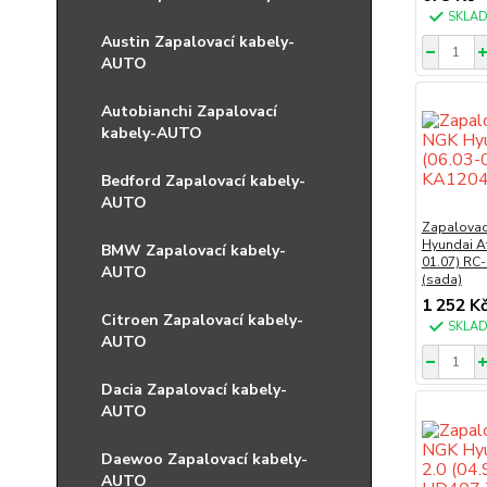
SKLA
Austin Zapalovací kabely-
AUTO
Autobianchi Zapalovací
kabely-AUTO
Bedford Zapalovací kabely-
AUTO
Zapalovac
Hyundai At
BMW Zapalovací kabely-
01.07) RC
AUTO
(sada)
1 252 K
Citroen Zapalovací kabely-
SKLA
AUTO
Dacia Zapalovací kabely-
AUTO
Daewoo Zapalovací kabely-
AUTO