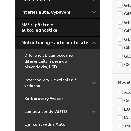
G4
Interier auta, vybavení
G4
G4
Měřící přístroje,
autodiagnostika
G4
G4
Motor tuning - auto, moto, atv
G4
Diferenciál, samosvorné
G6
diferenciály, špéra do
G6
převodovky, LSD
Intercoolery - mezichladič
Model
vzduchu
Acc
Karburátory Weber
Get
i10
Lambda sondy-AUTO
Mat
Ojnice závodní-Auto
Tra