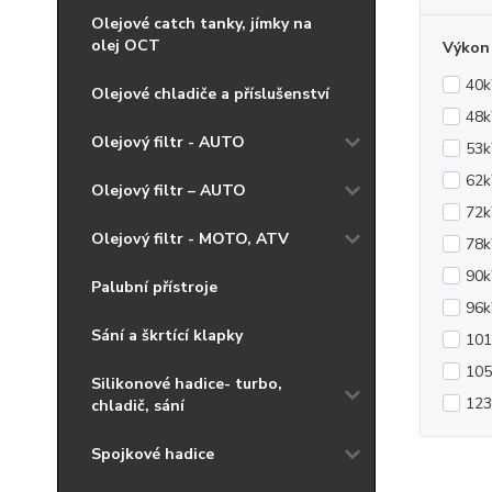
Olejové catch tanky, jímky na
olej OCT
Výkon
40
Olejové chladiče a příslušenství
48
Olejový filtr - AUTO
53
62
Olejový filtr – AUTO
72
Olejový filtr - MOTO, ATV
78
90
Palubní přístroje
96
Sání a škrtící klapky
10
10
Silikonové hadice- turbo,
12
chladič, sání
Spojkové hadice