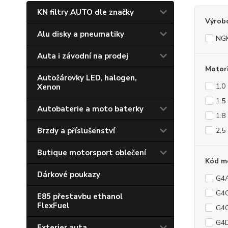
KN filtry AUTO dle značky
Výrob
Alu disky a pneumatiky
NG
Auta i závodní na prodej
Motor
Autožárovky LED, halogen,
1.0
Xenon
1.5
Autobaterie a moto baterky
1.8
Brzdy a příslušenství
2.5
Butique motorsport oblečení
Kód m
Dárkové poukazy
G4
G4
E85 přestavbu ethanol
FlexFuel
G4
G4
Exterier auta