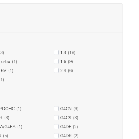
(3)
1.3
(18)
Turbo
(1)
1.6
(9)
16V
(1)
2.4
(6)
(1)
BPDOHC
(1)
G4CN
(3)
R
(3)
G4CS
(3)
A/G4EA
(1)
G4DF
(2)
J
(5)
G4DR
(2)