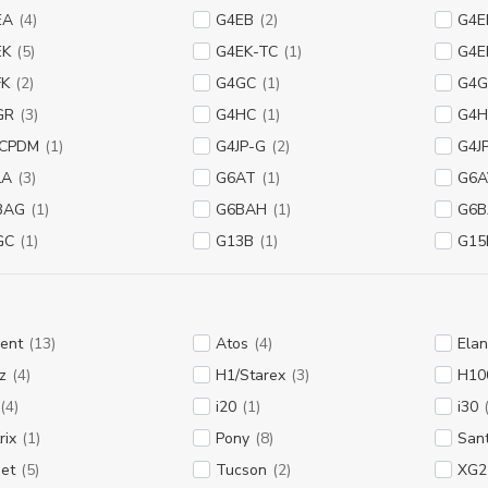
EA
(4)
G4EB
(2)
G4E
EK
(5)
G4EK-TC
(1)
G4E
FK
(2)
G4GC
(1)
G4G
GR
(3)
G4HC
(1)
G4
JCPDM
(1)
G4JP-G
(2)
G4J
LA
(3)
G6AT
(1)
G6A
BAG
(1)
G6BAH
(1)
G6B
GC
(1)
G13B
(1)
G15
ent
(13)
Atos
(4)
Elan
z
(4)
H1/Starex
(3)
H10
(4)
i20
(1)
i30
rix
(1)
Pony
(8)
San
jet
(5)
Tucson
(2)
XG2