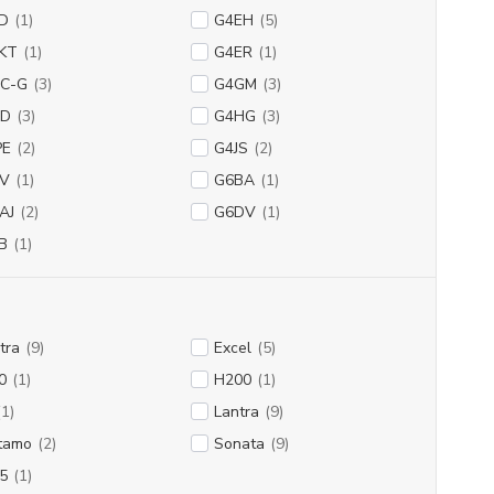
D
(1)
G4EH
(5)
KT
(1)
G4ER
(1)
C-G
(3)
G4GM
(3)
HD
(3)
G4HG
(3)
PE
(2)
G4JS
(2)
V
(1)
G6BA
(1)
AJ
(2)
G6DV
(1)
B
(1)
tra
(9)
Excel
(5)
0
(1)
H200
(1)
(1)
Lantra
(9)
tamo
(2)
Sonata
(9)
5
(1)