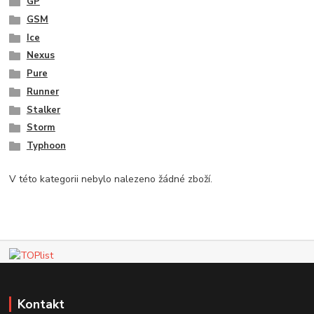
GP
GSM
Ice
Nexus
Pure
Runner
Stalker
Storm
Typhoon
V této kategorii nebylo nalezeno žádné zboží.
Kontakt