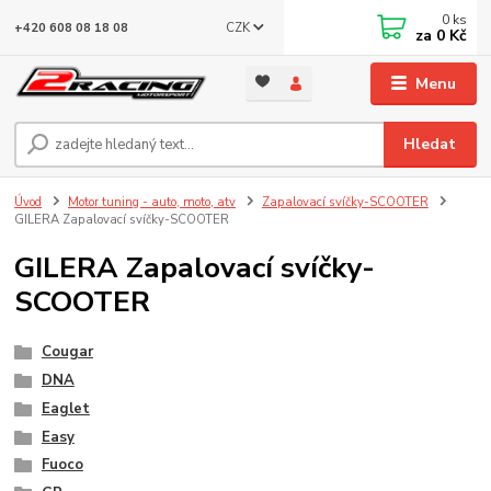
0
ks
CZK
+420 608 08 18 08
za
0 Kč
Menu
Hledat
Úvod
Motor tuning - auto, moto, atv
Zapalovací svíčky-SCOOTER
GILERA Zapalovací svíčky-SCOOTER
GILERA Zapalovací svíčky-
SCOOTER
Cougar
DNA
Eaglet
Easy
Fuoco