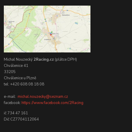
Michal Nouzecký
2Racing.cz
(plátce DPH)
Chválenice 41
33205
Chválenice u Plzně
tel: +420 608 08 18 08
e-mail:
michal.nouzecky@seznam.cz
facebook:
https://www.facebook.com/2Racing
ič 734 47 161
Dič CZ7704112064