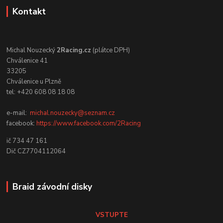
Kontakt
Michal Nouzecký
2Racing.cz
(plátce DPH)
Chválenice 41
33205
Chválenice u Plzně
tel: +420 608 08 18 08
e-mail:
michal.nouzecky@seznam.cz
facebook:
https://www.facebook.com/2Racing
ič 734 47 161
Dič CZ7704112064
Braid závodní disky
VSTUPTE