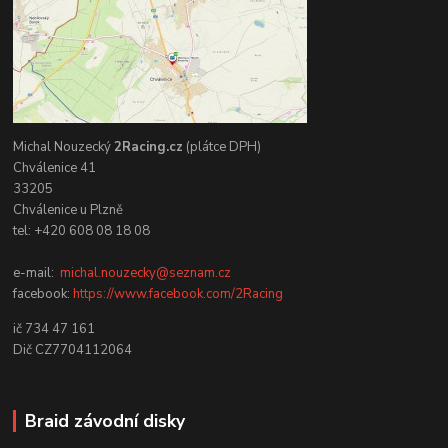
Michal Nouzecký
2Racing.cz
(plátce DPH)
Chválenice 41
33205
Chválenice u Plzně
tel: +420 608 08 18 08
e-mail:
michal.nouzecky@seznam.cz
facebook:
https://www.facebook.com/2Racing
ič 734 47 161
Dič CZ7704112064
Braid závodní disky