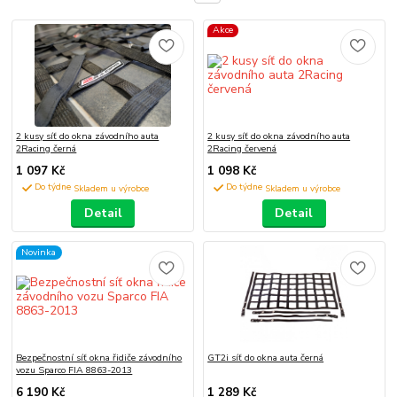
Akce
2 kusy síť do okna závodního auta
2 kusy síť do okna závodního auta
2Racing černá
2Racing červená
1 097 Kč
1 098 Kč
Do týdne
Do týdne
Detail
Detail
Novinka
Bezpečnostní síť okna řidiče závodního
GT2i síť do okna auta černá
vozu Sparco FIA 8863-2013
6 190 Kč
1 289 Kč