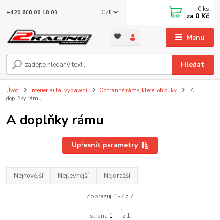
0
ks
CZK
+420 608 08 18 08
za
0 Kč
Menu
Hledat
Úvod
Interier auta, vybavení
Ochranné rámy, klece, oblouky
A
doplňky rámu
A doplňky rámu
Upřesnit parametry
Nejnovější
Nejlevnější
Nejdražší
Zobrazuji 1-7 z 7
strana
z 1