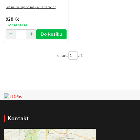
Síť na helmy do rally auta 2Racing
928 Kč
SKLADEM
Do košíku
strana
z 1
Kontakt