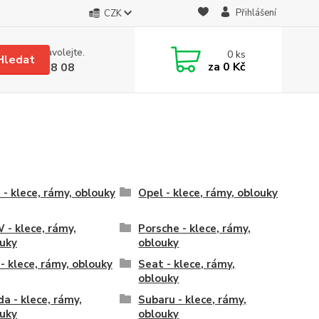
Přihlášení
CZK
 si rady? Zavolejte.
0
ks
Hledat
za
0 Kč
 608 08 18 08
 - klece, rámy, oblouky
Opel - klece, rámy, oblouky
- klece, rámy,
Porsche - klece, rámy,
uky
oblouky
 - klece, rámy, oblouky
Seat - klece, rámy,
oblouky
a - klece, rámy,
Subaru - klece, rámy,
uky
oblouky