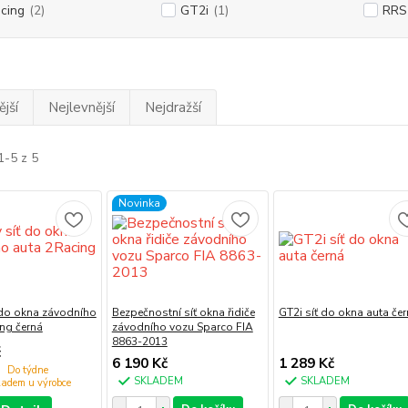
cing
(2)
GT2i
(1)
RRS
jší
Nejlevnější
Nejdražší
1-5 z 5
Novinka
 do okna závodního
Bezpečnostní síť okna řidiče
GT2i síť do okna auta če
ng černá
závodního vozu Sparco FIA
8863-2013
č
6 190 Kč
1 289 Kč
Do týdne
SKLADEM
SKLADEM