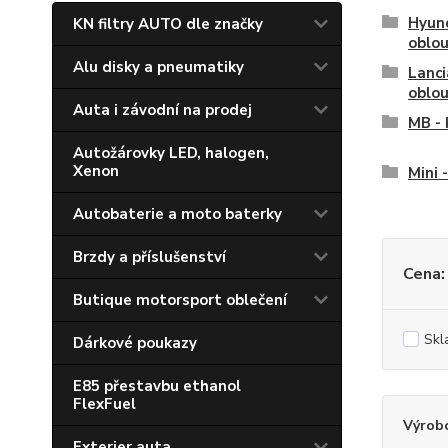
Hyund
KN filtry AUTO dle značky
oblo
Alu disky a pneumatiky
Lanci
oblo
Auta i závodní na prodej
MB - 
Autožárovky LED, halogen,
Xenon
Mini 
Autobaterie a moto baterky
Brzdy a příslušenství
Cena:
Butique motorsport oblečení
Skl
Dárkové poukazy
E85 přestavbu ethanol
FlexFuel
Výrob
Exterier auta