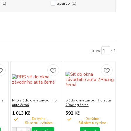
(1)
Sparco
(1)
strana
z 1
rná
RRS síť do okna závodního
Síť do okna závodního auta
auta černá
2Racing černá
1 013 Kč
592 Kč
Do týdne
Do týdne