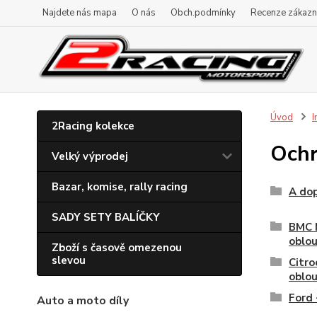
Najdete nás mapa
O nás
Obch.podmínky
Recenze zákazn
Úvod
I
2Racing kolekce
Ochr
Velký výprodej
Bazar, komise, rally racing
A do
SADY SETY BALÍČKY
BMC M
oblo
Zboží s časově omezenou
slevou
Citro
oblo
Ford 
Auto a moto díly