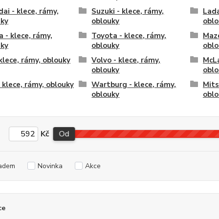
ai - klece, rámy,
Suzuki - klece, rámy,
Lada
uky
oblouky
oblo
a - klece, rámy,
Toyota - klece, rámy,
Mazd
uky
oblouky
oblo
klece, rámy, oblouky
Volvo - klece, rámy,
McLa
oblouky
oblo
- klece, rámy, oblouky
Wartburg - klece, rámy,
Mits
oblouky
oblo
Kč
Od
adem
Novinka
Akce
ce