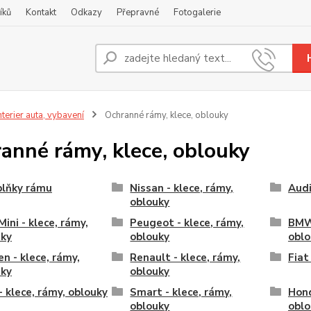
íků
Kontakt
Odkazy
Přepravné
Fotogalerie
Nevíte
+420
nterier auta, vybavení
Ochranné rámy, klece, oblouky
anné rámy, klece, oblouky
plňky rámu
Nissan - klece, rámy,
Audi
oblouky
ini - klece, rámy,
Peugeot - klece, rámy,
BMW 
uky
oblouky
oblo
en - klece, rámy,
Renault - klece, rámy,
Fiat
uky
oblouky
- klece, rámy, oblouky
Smart - klece, rámy,
Hond
oblouky
oblo