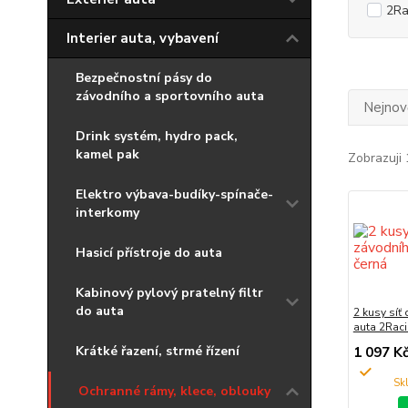
2Ra
Interier auta, vybavení
Bezpečnostní pásy do
závodního a sportovního auta
Nejnově
Drink systém, hydro pack,
kamel pak
Zobrazuji 
Elektro výbava-budíky-spínače-
interkomy
Hasicí přístroje do auta
Kabinový pylový pratelný filtr
do auta
2 kusy síť
auta 2Raci
Krátké řazení, strmé řízení
1 097 K
Ochranné rámy, klece, oblouky