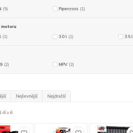
N
(5)
Pipercross
(1)
 motoru
l
(1)
3.0 l
(1)
3.5 l
9
(2)
MPV
(2)
jší
Nejlevnější
Nejdražší
1-6 z 6