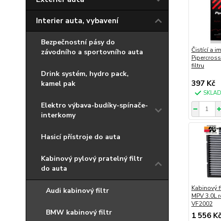
Interier auta, vybavení
Bezpečnostní pásy do
Čistící a 
závodního a sportovního auta
Pipercros
filtru
Drink systém, hydro pack,
397 Kč
kamel pak
SKLA
Elektro výbava-budíky-spínače-
interkomy
Hasicí přístroje do auta
Kabinový pylový pratelný filtr
do auta
Kabinový f
Audi kabinový filtr
MPV 3.0L 
VF2002
BMW kabinový filtr
1 556 K