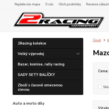
Najdete nás mapa
O nás
Obch.podmínky
Recenze zákazn
Úvod
I
2Racing kolekce
Mazd
Velký výprodej
Bazar, komise, rally racing
Cena:
SADY SETY BALÍČKY
Zboží s časově omezenou
Skl
slevou
Auto a moto díly
Výrob