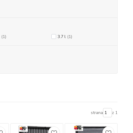
(1)
3.7 l
(1)
strana
z 1