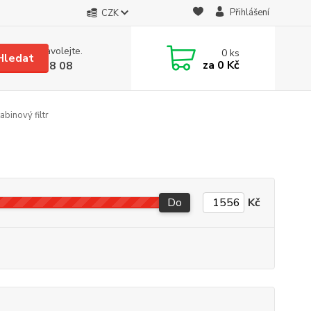
Přihlášení
CZK
 si rady? Zavolejte.
0
ks
Hledat
za
0 Kč
 608 08 18 08
binový filtr
Do
Kč