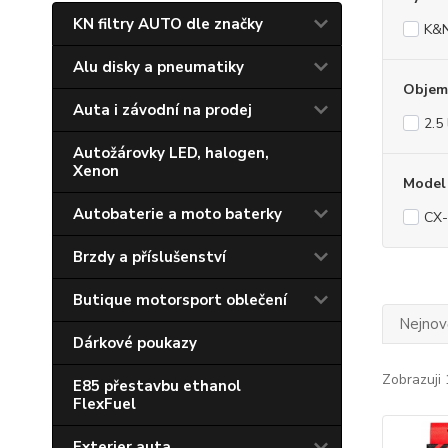
KN filtry AUTO dle značky
K&
Alu disky a pneumatiky
Objem
Auta i závodní na prodej
2.5 
Autožárovky LED, halogen,
Xenon
Model
Autobaterie a moto baterky
CX-
Brzdy a příslušenství
Butique motorsport oblečení
Nejnově
Dárkové poukazy
Zobrazuji 
E85 přestavbu ethanol
FlexFuel
Exterier auta