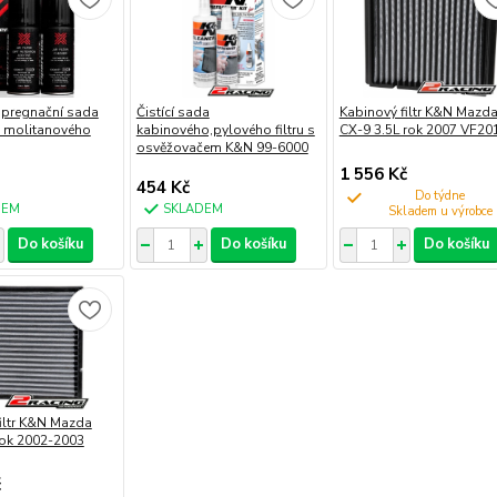
impregnační sada
Čistící sada
Kabinový filtr K&N Mazd
s molitanového
kabinového,pylového filtru s
CX-9 3.5L rok 2007 VF20
osvěžovačem K&N 99-6000
1 556 Kč
454 Kč
Do týdne
DEM
SKLADEM
Do košíku
Do košíku
Do košíku
iltr K&N Mazda
rok 2002-2003
č