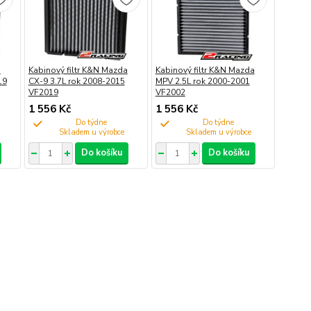
a
Kabinový filtr K&N Mazda
Kabinový filtr K&N Mazda
19
CX-9 3.7L rok 2008-2015
MPV 2.5L rok 2000-2001
VF2019
VF2002
1 556 Kč
1 556 Kč
Do týdne
Do týdne
Do košíku
Do košíku