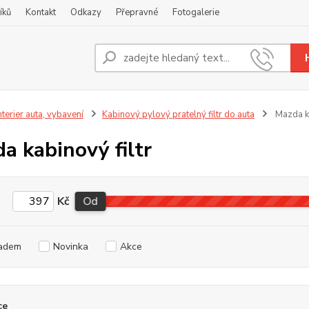
íků
Kontakt
Odkazy
Přepravné
Fotogalerie
Nevíte
+420
nterier auta, vybavení
Kabinový pylový pratelný filtr do auta
Mazda ka
a kabinový filtr
Kč
Od
adem
Novinka
Akce
ce