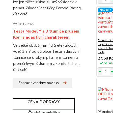
lze jen těžce získat slušný výsledek v
pořadí. Závodní destičky Ferodo Racing...
Novinka
číst celé
10.12.2025
Tesla Model Y a 3 tlumiče pružení
Koni s adaptivní charakterem
Manuální o
topení s v
Ve velké oblibě mají řidiči elektrických
závodního 
vozů 3 a Y od výrobce Tesla, adaptivní
lodě
tlumiče se širokým pásmem tlumení a
2 568 K
proměnlivým útlumem z komfortního ...
SKLA
číst celé
Zobrazit všechny novinky
CENA DOPRAVY
Přístrojov
Česká republika