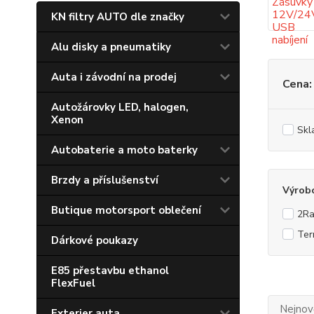
KN filtry AUTO dle značky
Alu disky a pneumatiky
Auta i závodní na prodej
Cena:
Autožárovky LED, halogen,
Xenon
Skl
Autobaterie a moto baterky
Brzdy a příslušenství
Výrob
Butique motorsport oblečení
2Ra
Ter
Dárkové poukazy
E85 přestavbu ethanol
FlexFuel
Nejnově
Exterier auta