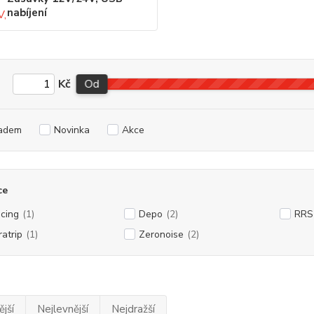
nabíjení
Kč
Od
adem
Novinka
Akce
ce
cing
(1)
Depo
(2)
RRS
ratrip
(1)
Zeronoise
(2)
jší
Nejlevnější
Nejdražší