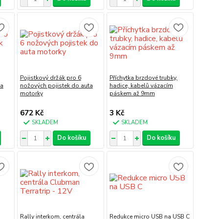
Pojistkový držák pro 6
Příchytka brzdové trubky,
ta
nožových pojistek do auta
hadice, kabelů vázacím
motorky
páskem až 9mm
672 Kč
3 Kč
SKLADEM
SKLADEM
Do košíku
Do košíku
Rally interkom, centrála
Redukce micro USB na USB C