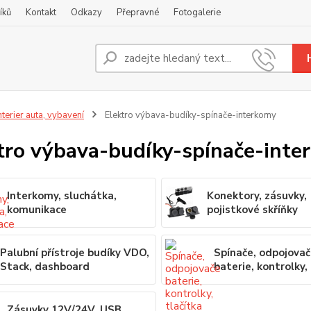
íků
Kontakt
Odkazy
Přepravné
Fotogalerie
Nevíte
+420
nterier auta, vybavení
Elektro výbava-budíky-spínače-interkomy
tro výbava-budíky-spínače-inte
Interkomy, sluchátka,
Konektory, zásuvky,
komunikace
pojistkové skříňky
Palubní přístroje budíky VDO,
Spínače, odpojova
Stack, dashboard
baterie, kontrolky,
Zásuvky 12V/24V, USB