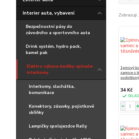
Interier auta, vybavení
Zobrazuji 
Bezpečnostní pásy do
závodního a sportovního auta
Drink systém, hydro pack,
kamel pak
Elektro výbava-budíky-spínače-
1pinový k
interkomy
samice s 
vodotěsný
Interkomy, sluchátka,
34 Kč
komunikace
SKLA
Konektory, zásuvky, pojistkové
skříňky
Lampičky spolujezdce Rally