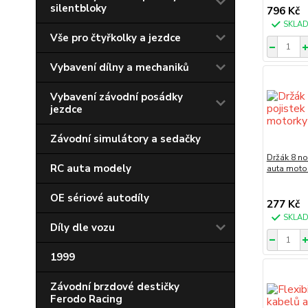
silentbloky
796 Kč
SKLA
Vše pro čtyřkolky a jezdce
Vybavení dílny a mechaniků
Vybavení závodní posádky
jezdce
Závodní simulátory a sedačky
Držák 8 no
RC auta modely
auta moto
OE sériové autodíly
277 Kč
SKLA
Díly dle vozu
1999
Závodní brzdové destičky
Ferodo Racing