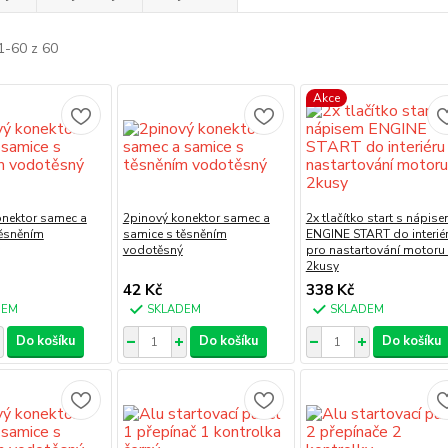
1-60 z 60
Akce
onektor samec a
2pinový konektor samec a
2x tlačítko start s nápis
těsněním
samice s těsněním
ENGINE START do interié
vodotěsný
pro nastartování motoru 
2kusy
42 Kč
338 Kč
DEM
SKLADEM
SKLADEM
Do košíku
Do košíku
Do košíku