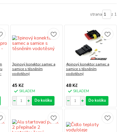
strana
z 1
em
3pinový konektor samec a
4pinový konektor samec a
ru
samice s těsněním
samice s těsněním
-
vodotěsný
vodotěsný
45 Kč
48 Kč
SKLADEM
SKLADEM
Do košíku
Do košíku