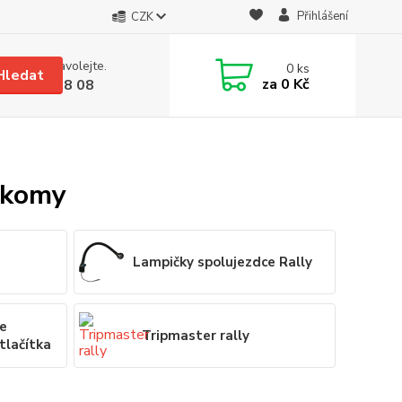
Přihlášení
CZK
 si rady? Zavolejte.
0
ks
Hledat
za
0 Kč
 608 08 18 08
rkomy
Lampičky spolujezdce Rally
če
Tripmaster rally
 tlačítka