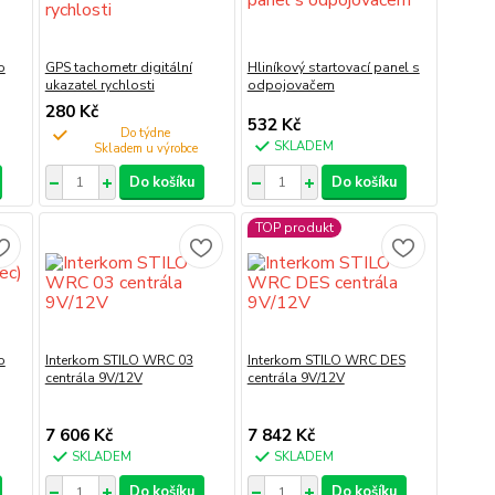
o
GPS tachometr digitální
Hliníkový startovací panel s
ukazatel rychlosti
odpojovačem
280 Kč
532 Kč
Do týdne
SKLADEM
Do košíku
Do košíku
TOP produkt
o
Interkom STILO WRC 03
Interkom STILO WRC DES
centrála 9V/12V
centrála 9V/12V
7 606 Kč
7 842 Kč
SKLADEM
SKLADEM
Do košíku
Do košíku