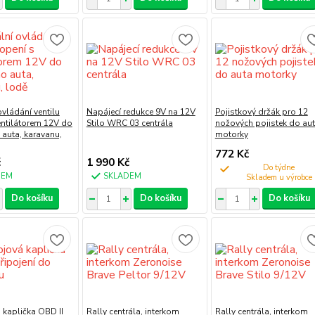
vládání ventilu
Napájecí redukce 9V na 12V
Pojistkový držák pro 12
entilátorem 12V do
Stilo WRC 03 centrála
nožových pojistek do au
auta, karavanu,
motorky
772 Kč
č
1 990 Kč
Do týdne
DEM
SKLADEM
Do košíku
Do košíku
Do košíku
á kaplička OBD II
Rally centrála, interkom
Rally centrála, interkom