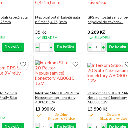
 potah kabelů auta
Flexibilní potah kabelů auta
GPS rychlostní sensor pr
2-25mm
průměr 6,4-15,8mm
připojení do závoďáku
39 Kč
3 269 Kč
DEM
SKLADEM
SKLADEM
Do košíku
Do košíku
Do košíku
RS Sonic R
Interkom Stilo DG-20 Peltor
Interkom Stilo DG-20 Stil
 rally Stilo
Nexus(samice) konektory
Nexus(samec) konektory
AB0810 12V
AB0800 12V
13 990 Kč
13 990 Kč
č
Do týdne
Do týdne
DEM
Do košíku
Do košíku
Do košíku