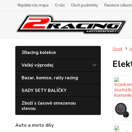
Najdete nás mapa
O nás
Obch.podmínky
Recenze zákazn
Úvod
I
2Racing kolekce
Elek
Velký výprodej
Bazar, komise, rally racing
SADY SETY BALÍČKY
Zboží s časově omezenou
slevou
Auto a moto díly