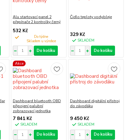
Alu startovací panel 2
Čidlo teploty vody/oleje
přepínače 2 kontrolky černý
532 Kč
329 Kč
Do týdne
SKLADEM
Do košíku
Do košíku
Akce
Bar
Dashboard bluetooth OBD
Dashboard digitální přístroj
připojení palubní
do závoďáku
zobrazovací jednotka
7 841 Kč
9 450 Kč
SKLADEM
SKLADEM
Do košíku
Do košíku