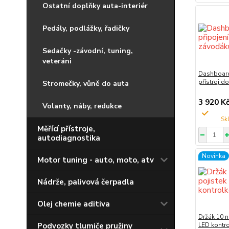
Ostatní doplňky auta-interiér
Pedály, podlážky, řadičky
Sedačky -závodní, tuning,
veteráni
Dashboard
přístroj d
Stromečky, vůně do auta
3 920 K
Volanty, náby, redukce
Měřící přístroje,
autodiagnostika
Novinka
Motor tuning - auto, moto, atv
Nádrže, palivová čerpadla
Olej chemie aditiva
Držák 10 n
Podvozky tlumiče pružiny
LED kontr