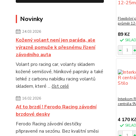
Novinky
Flexibilní
průměr 1
24.03.2026
89 Kč
Kožený volant není jen paráda, ale
SKLA
výrazně pomuže k přesnému řízení
závodního auta
Volant pro racing car, volanty skladem
kožené semišové, hliníkové paprsky a také
lehké z carbonu nabídku racing volantů
skladem, které ...
číst celé
16.02.2026
Interkom R
centrála 9V
Ať to brzdí ! Ferodo Racing závodní
brzdové desky
4 170 K
Ferodo Racing závodní destičky
SKLA
připravené na sezónu. Bez kvalitní směsi