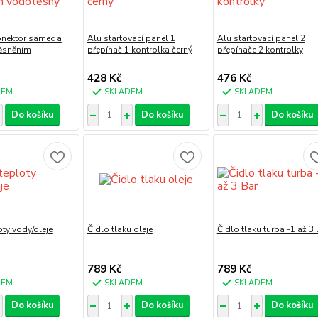
onektor samec a
Alu startovací panel 1
Alu startovací panel 2
těsněním
přepínač 1 kontrolka černý
přepínače 2 kontrolky
428 Kč
476 Kč
DEM
SKLADEM
SKLADEM
Do košíku
Do košíku
Do košíku
oty vody/oleje
Čidlo tlaku oleje
Čidlo tlaku turba -1 až 3 
789 Kč
789 Kč
DEM
SKLADEM
SKLADEM
Do košíku
Do košíku
Do košíku