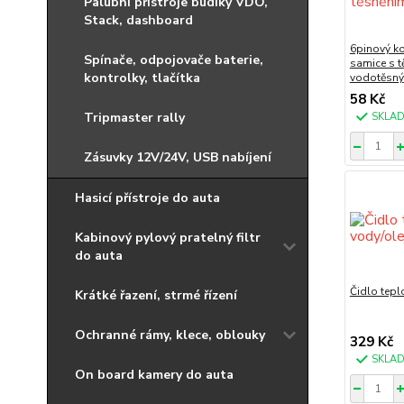
Palubní přístroje budíky VDO,
Stack, dashboard
6pinový k
Spínače, odpojovače baterie,
samice s 
kontrolky, tlačítka
vodotěsný
58 Kč
Tripmaster rally
SKLA
Zásuvky 12V/24V, USB nabíjení
Hasicí přístroje do auta
Kabinový pylový pratelný filtr
do auta
Čidlo tepl
Krátké řazení, strmé řízení
Ochranné rámy, klece, oblouky
329 Kč
SKLA
On board kamery do auta