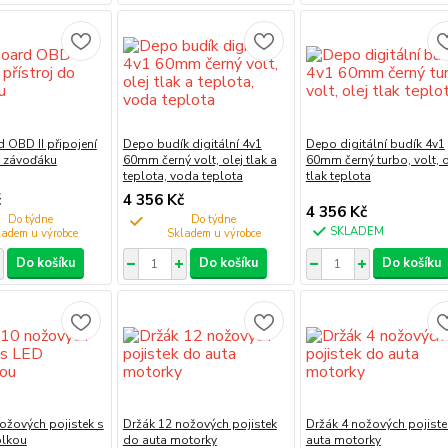
 OBD II připojení
Depo budík digitální 4v1
Depo digitální budík 4v1
o závoďáku
60mm černý volt, olej tlak a
60mm černý turbo, volt, o
teplota, voda teplota
tlak teplota
č
4 356 Kč
4 356 Kč
Do týdne
Do týdne
SKLADEM
Do košíku
Do košíku
Do košíku
ožových pojistek s
Držák 12 nožových pojistek
Držák 4 nožových pojist
olkou
do auta motorky
auta motorky