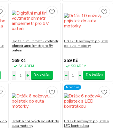
Digitální multimetr - voltmetr
Držák 10 nožových pojistek
lej
ohmetr ampérmetr pro 9V
do auta motorky
baterii
169 Kč
359 Kč
SKLADEM
SKLADEM
Do košíku
Do košíku
Novinka
ek do
Držák 6 nožových pojistek do
Držák 6 nožových pojistek s
auta motorky
LED kontrolkou