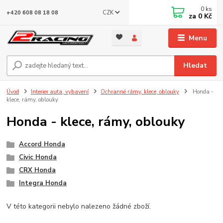
0
ks
CZK
+420 608 08 18 08
za
0 Kč
Menu
Hledat
Úvod
Interier auta, vybavení
Ochranné rámy, klece, oblouky
Honda -
klece, rámy, oblouky
Honda - klece, rámy, oblouky
Accord Honda
Civic Honda
CRX Honda
Integra Honda
V této kategorii nebylo nalezeno žádné zboží.