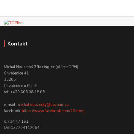
Kontakt
Michal Nouzecký
2Racing.cz
(plátce DPH)
Chválenice 41
33205
Chválenice u Plzně
tel: +420 608 08 18 08
e-mail:
michal.nouzecky@seznam.cz
facebook:
https://www.facebook.com/2Racing
ič 734 47 161
Dič CZ7704112064