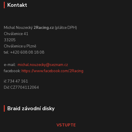
Kontakt
Michal Nouzecký
2Racing.cz
(plátce DPH)
Chválenice 41
33205
Chválenice u Plzně
tel: +420 608 08 18 08
e-mail:
michal.nouzecky@seznam.cz
facebook:
https://www.facebook.com/2Racing
ič 734 47 161
Dič CZ7704112064
Braid závodní disky
VSTUPTE