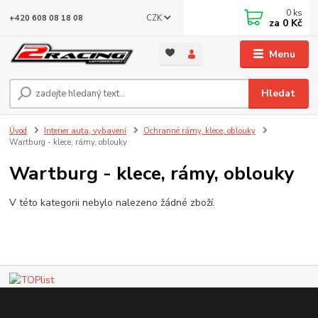
0
ks
CZK
+420 608 08 18 08
za
0 Kč
Menu
Hledat
Úvod
Interier auta, vybavení
Ochranné rámy, klece, oblouky
Wartburg - klece, rámy, oblouky
Wartburg - klece, rámy, oblouky
V této kategorii nebylo nalezeno žádné zboží.