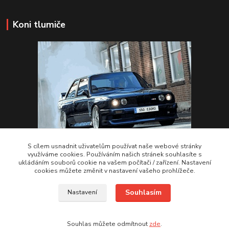
Koni tlumiče
S cílem usnadnit uživatelům používat naše webové stránky
využíváme cookies. Používáním našich stránek souhlasíte s
ukládáním souborů cookie na vašem počítači / zařízení. Nastavení
VSTUPTE Koni tlumiče
cookies můžete změnit v nastavení vašeho prohlížeče.
Souhlasím
Nastavení
by 2Racing.cz 2012-2026
Souhlas můžete odmítnout
zde
.